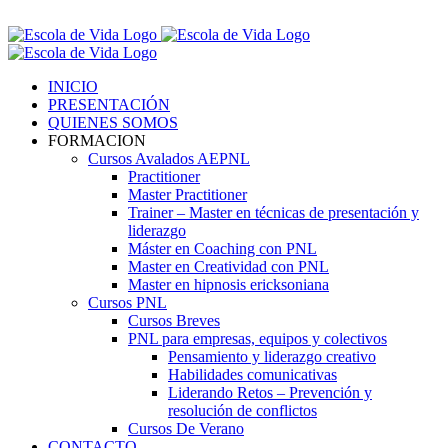
Saltar
Contáctenos! 96 392 59 17
al
Facebook
Instagram
LinkedIn
contenido
INICIO
PRESENTACIÓN
QUIENES SOMOS
FORMACION
Cursos Avalados AEPNL
Practitioner
Master Practitioner
Trainer – Master en técnicas de presentación y
liderazgo
Máster en Coaching con PNL
Master en Creatividad con PNL
Master en hipnosis ericksoniana
Cursos PNL
Cursos Breves
PNL para empresas, equipos y colectivos
Pensamiento y liderazgo creativo
Habilidades comunicativas
Liderando Retos – Prevención y
resolución de conflictos
Cursos De Verano
CONTACTO