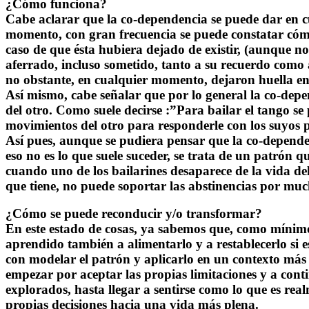
¿Cómo funciona?
Cabe aclarar que la
co-dependencia
se puede dar en c
momento, con gran frecuencia se puede constatar cómo 
caso de que ésta hubiera dejado de existir, (aunque n
aferrado, incluso sometido, tanto a su recuerdo como a
no obstante, en cualquier momento, dejaron huella en 
Así mismo, cabe señalar que por lo general la
co-depe
del otro. Como suele decirse :”Para bailar el tango s
movimientos del otro para responderle con los suyos 
Así pues, aunque se pudiera pensar que la
co-depende
eso no es lo que suele suceder, se trata de un patrón
cuando uno de los bailarines desaparece de la
vida
del
que tiene, no puede soportar las abstinencias por much
¿Cómo se puede reconducir y/o transformar?
En este estado de cosas, ya sabemos que, como mínim
aprendido también a alimentarlo y a restablecerlo si e
con modelar el patrón y aplicarlo en un contexto más
empezar por aceptar las propias limitaciones y a cont
explorados, hasta llegar a sentirse como lo que es rea
propias decisiones hacia una
vida más plena.