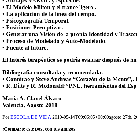
• Anclajes VAKOG y espaciales.
• El Modelo Milton y el trance ligero .
• La aplicación de la línea del tiempo.
• Psicogeografía Temporal.
• Posiciones Perceptivas.
• Generar una Visión de la propia Identidad y Trasce
• Proceso de Modelado y Auto-Modelado.
• Puente al futuro.
El Interés terapéutico se podría evaluar después de h
Bibliografía consultada y recomendada:
• Connirae y Steve Andreas “Corazón de la Mente”,. E
• R. Dilts y R. Mcdonald:”PNL, herramientas del Espí
María A. Clavel Álvaro
Valencia, Agosto 2018
Por
ESCOLA DE VIDA
|
2019-05-14T09:06:05+00:00
agosto 27th, 
¡Comparte este post con tus amigos!