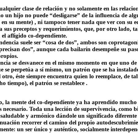
ualquier clase de
relación
y no solamente en las
relacio
un hijo no puede “desligarse” de la influencia de algu
o en su mente) , ni tampoco tener nada que ver con su e
 sus preceptos y requerimientos, que, por otro lado, ta
el afligido
co-dependiente.
ndencia
suele ser “cosa de dos”, ambos son coprotagonis
e precisan dos”, aunque cada bailarín desempeñe su paso
propios.
ncia
se desvanece en el mismo momento en que uno de l
 que se perpetúa a sí mismo, un patrón que se ha instal
 otro, éste siempre encuentra quien lo reemplace, de t
o tiempo), el patrón se restablece .
o, la mente del
co-dependiente
ya ha aprendido mucho m
s necesario. Toda una lección de supervivencia, como bi
 saludable y armónico dándole un significado diferente
inuación recorrer el camino del propio autodescubrimien
lmente: un ser único y auténtico, socialmente interdepe