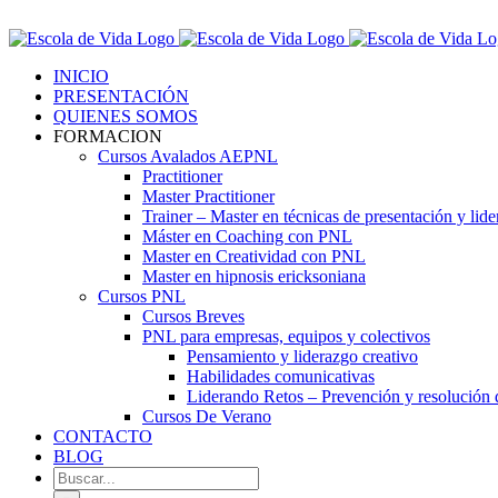
Saltar
Contáctenos! 96 392 59 17
al
Facebook
Instagram
LinkedIn
contenido
INICIO
PRESENTACIÓN
QUIENES SOMOS
FORMACION
Cursos Avalados AEPNL
Practitioner
Master Practitioner
Trainer – Master en técnicas de presentación y lid
Máster en Coaching con PNL
Master en Creatividad con PNL
Master en hipnosis ericksoniana
Cursos PNL
Cursos Breves
PNL para empresas, equipos y colectivos
Pensamiento y liderazgo creativo
Habilidades comunicativas
Liderando Retos – Prevención y resolución d
Cursos De Verano
CONTACTO
BLOG
Buscar: