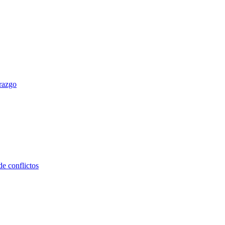
erazgo
e conflictos