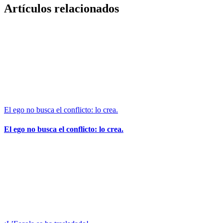
Facebook
X
WhatsApp
Correo
Artículos relacionados
electrónico
El ego no busca el conflicto: lo crea.
El ego no busca el conflicto: lo crea.