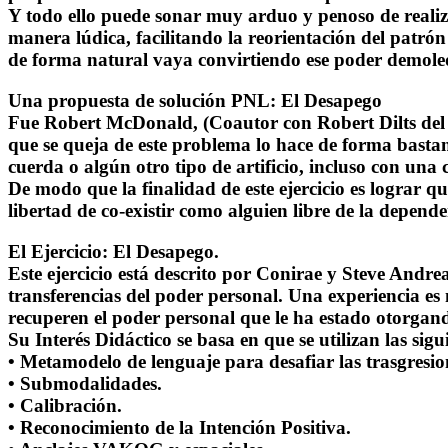
Y todo ello puede sonar muy arduo y penoso de realiza
manera lúdica, facilitando la reorientación del
patrón 
de forma natural vaya convirtiendo ese poder demole
Una propuesta de
solución PNL
:
El Desapego
Fue Robert McDonald, (Coautor con Robert Dilts del 
que se queja de este problema lo hace de forma bastant
cuerda o algún otro tipo de artificio, incluso con una
De modo que la finalidad de este ejercicio es lograr 
libertad de co-existir como alguien libre de la depen
El Ejercicio:
El Desapego.
Este ejercicio está descrito por Conirae y Steve Andr
transferencias del
poder personal
. Una experiencia es
recuperen el
poder personal
que le ha estado otorgand
Su Interés Didáctico se basa en que se utilizan las sigu
• Metamodelo de lenguaje para desafiar las trasgresion
• Submodalidades.
• Calibración.
• Reconocimiento de la Intención Positiva.