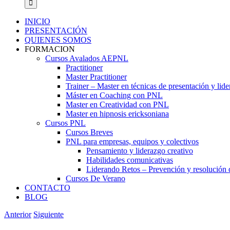
INICIO
PRESENTACIÓN
QUIENES SOMOS
FORMACION
Cursos Avalados AEPNL
Practitioner
Master Practitioner
Trainer – Master en técnicas de presentación y lid
Máster en Coaching con PNL
Master en Creatividad con PNL
Master en hipnosis ericksoniana
Cursos PNL
Cursos Breves
PNL para empresas, equipos y colectivos
Pensamiento y liderazgo creativo
Habilidades comunicativas
Liderando Retos – Prevención y resolución d
Cursos De Verano
CONTACTO
BLOG
Anterior
Siguiente