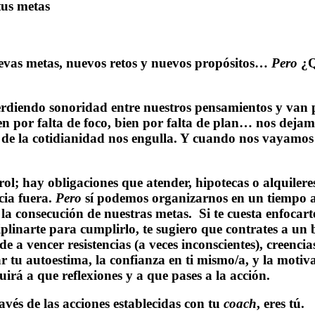
tus metas
evas metas, nuevos retos y nuevos propósitos…
Pero
¿Q
rdiendo sonoridad entre nuestros pensamientos y van 
bien por falta de foco, bien por falta de plan… nos dej
e de la cotidianidad nos engulla. Y cuando nos vayamos
ol; hay obligaciones que atender, hipotecas o alquiler
cia fuera.
Pero
sí podemos organizarnos en un tiempo 
 la consecución de nuestras metas.
Si te cuesta enfocar
ciplinarte para cumplirlo, te sugiero que contrates a un
 a vencer resistencias (a veces inconscientes), creencia
 tu autoestima, la confianza en ti mismo/a, y la motiv
rá a que reflexiones y a que pases a la acción.
avés de las acciones establecidas con tu
coach
, eres tú.