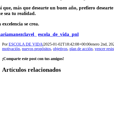
í que, más que desearte un buen año, prefiero desearte 
e sea tu realidad.
 excelencia se crea.
ariamanezclavel
escola_de_vida_pnl
Por
ESCOLA DE VIDA
|
2025-01-02T18:42:08+00:00
enero 2nd, 20
motivación
,
nuevos propósitos
,
objetivos
,
plan de acción
,
vencer resis
¡Comparte este post con tus amigos!
Facebook
X
WhatsApp
Correo
Artículos relacionados
electrónico