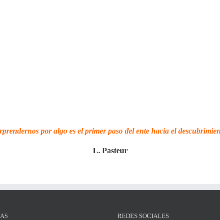
rprendernos por algo
es
el primer paso del ente hacia el descubrimien
L.
Pasteur
IAS
REDES SOCIALES