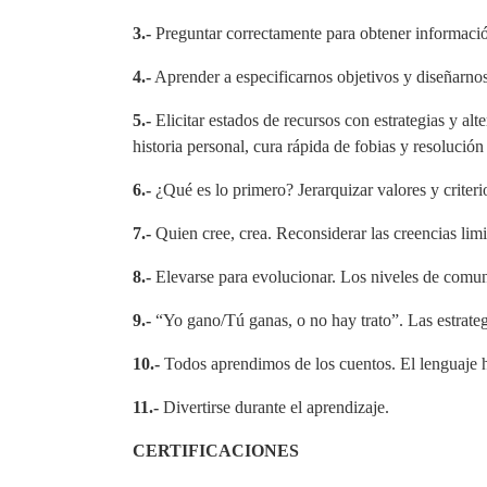
3.-
Preguntar correctamente para obtener información 
4.-
Aprender a especificarnos objetivos y diseñarnos
5.-
Elicitar estados de recursos con estrategias y alt
historia personal, cura rápida de fobias y resolución
6.-
¿Qué es lo primero? Jerarquizar valores y criterio
7.-
Quien cree, crea. Reconsiderar las creencias li
8.-
Elevarse para evolucionar. Los niveles de comun
9.-
“Yo gano/Tú ganas, o no hay trato”. Las estrateg
10.-
Todos aprendimos de los cuentos. El lenguaje hi
11.-
Divertirse durante el aprendizaje.
CERTIFICACIONES