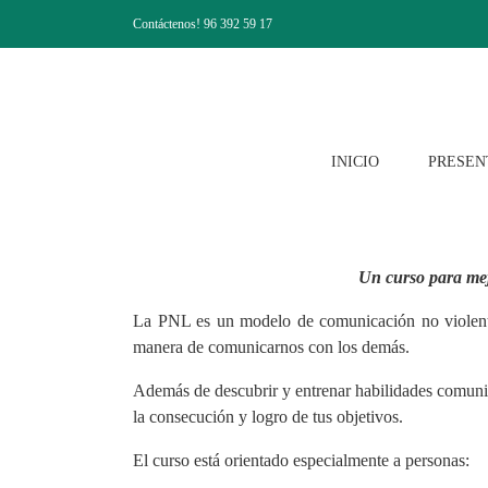
Saltar
Contáctenos! 96 392 59 17
al
contenido
INICIO
PRESEN
Un curso para mej
La
PNL
es un modelo de comunicación no violenta
manera de comunicarnos con los demás.
Además de descubrir y entrenar habilidades comunic
la consecución y logro de tus objetivos.
El curso está orientado especialmente a personas: