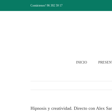
Saltar
Contáctenos! 96 392 59 17
al
contenido
INICIO
PRESEN
Hipnosis y creatividad. Directo con Alex Sa