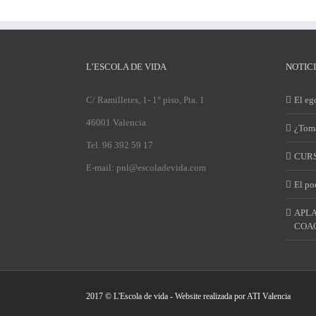
L’ESCOLA DE VIDA
NOTIC
C/ Ramilletes, 1- 1° piso, Pta. 1
El ego
46001 Valencia
¿Toma
Tel. 96 392 59 17
CURS
E-mail: pnl@escoladevida.com
El po
APLA
COAC
2017 © L'Escola de vida - Website realizada por
ATI Valencia