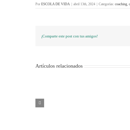
Por
ESCOLA DE VIDA
|
abril 13th, 2024
|
Categorías:
coaching
,
¡Comparte este post con tus amigos!
Artículos relacionados
El
poder
de
las
metáforas