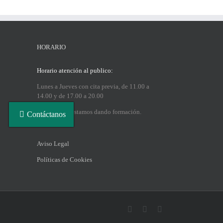
HORARIO
Horario atención al publico:
Lunes a Jueves con cita previa, de 11.00 a
14.00 y de 17.00 a 20.00
Los sábados estamos dando formación.
Contáctanos
Aviso Legal
Políticas de Cookies
Facebook
Instagram
LinkedIn