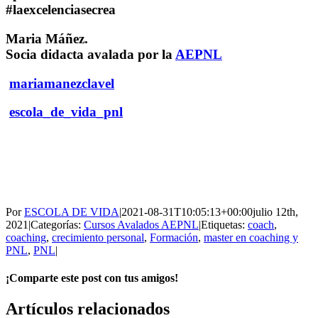
#laexcelenciasecrea
Maria Máñez.
Socia didacta avalada por la
AEPNL
mariamanezclavel
escola_de_vida_pnl
Por
ESCOLA DE VIDA
|
2021-08-31T10:05:13+00:00
julio 12th,
2021
|
Categorías:
Cursos Avalados AEPNL
|
Etiquetas:
coach
,
coaching
,
crecimiento personal
,
Formación
,
master en coaching y
PNL
,
PNL
|
¡Comparte este post con tus amigos!
Facebook
X
WhatsApp
Correo
Artículos relacionados
electrónico