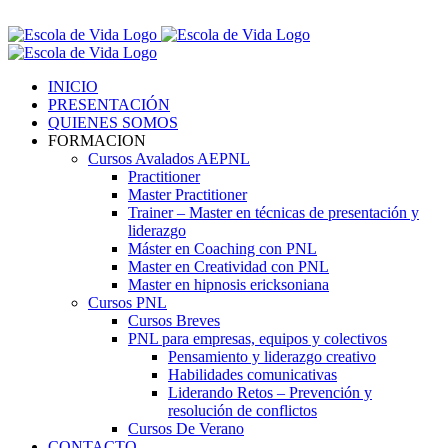
Saltar
Contáctenos! 96 392 59 17
al
Facebook
Instagram
LinkedIn
contenido
INICIO
PRESENTACIÓN
QUIENES SOMOS
FORMACION
Cursos Avalados AEPNL
Practitioner
Master Practitioner
Trainer – Master en técnicas de presentación y
liderazgo
Máster en Coaching con PNL
Master en Creatividad con PNL
Master en hipnosis ericksoniana
Cursos PNL
Cursos Breves
PNL para empresas, equipos y colectivos
Pensamiento y liderazgo creativo
Habilidades comunicativas
Liderando Retos – Prevención y
resolución de conflictos
Cursos De Verano
CONTACTO