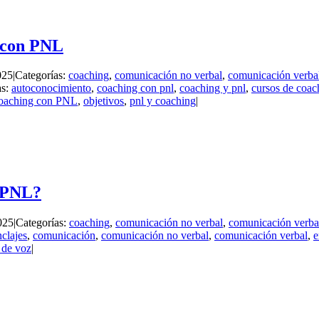
g con PNL
025
|
Categorías:
coaching
,
comunicación no verbal
,
comunicación verba
as:
autoconocimiento
,
coaching con pnl
,
coaching y pnl
,
cursos de coac
coaching con PNL
,
objetivos
,
pnl y coaching
|
n PNL?
025
|
Categorías:
coaching
,
comunicación no verbal
,
comunicación verba
nclajes
,
comunicación
,
comunicación no verbal
,
comunicación verbal
,
e
 de voz
|