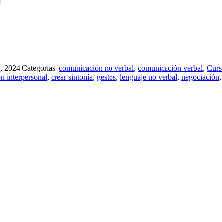
]
h, 2024
|
Categorías:
comunicación no verbal
,
comunicación verbal
,
Curs
n interpersonal
,
crear sintonía
,
gestos
,
lenguaje no verbal
,
negociación