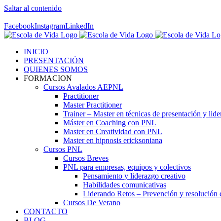
Saltar al contenido
Contáctenos! 96 392 59 17
Facebook
Instagram
LinkedIn
INICIO
PRESENTACIÓN
QUIENES SOMOS
FORMACION
Cursos Avalados AEPNL
Practitioner
Master Practitioner
Trainer – Master en técnicas de presentación y lid
Máster en Coaching con PNL
Master en Creatividad con PNL
Master en hipnosis ericksoniana
Cursos PNL
Cursos Breves
PNL para empresas, equipos y colectivos
Pensamiento y liderazgo creativo
Habilidades comunicativas
Liderando Retos – Prevención y resolución d
Cursos De Verano
CONTACTO
BLOG