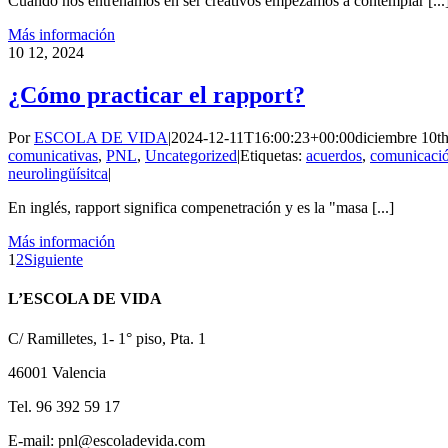
Cuando nos entrenamos en ser creativos empezamos a contemplar [...
Más información
10
12, 2024
¿Cómo practicar el rapport?
Por
ESCOLA DE VIDA
|
2024-12-11T16:00:23+00:00
diciembre 10t
comunicativas
,
PNL
,
Uncategorized
|
Etiquetas:
acuerdos
,
comunicació
neurolingüísitca
|
En inglés, rapport significa compenetración y es la "masa [...]
Más información
1
2
Siguiente
L’ESCOLA DE VIDA
C/ Ramilletes, 1- 1° piso, Pta. 1
46001 Valencia
Tel. 96 392 59 17
E-mail: pnl@escoladevida.com