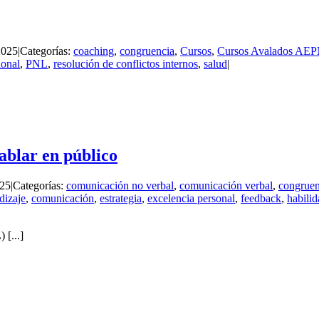
2025
|
Categorías:
coaching
,
congruencia
,
Cursos
,
Cursos Avalados AE
ional
,
PNL
,
resolución de conflictos internos
,
salud
|
blar en público
025
|
Categorías:
comunicación no verbal
,
comunicación verbal
,
congruen
dizaje
,
comunicación
,
estrategia
,
excelencia personal
,
feedback
,
habili
[...]