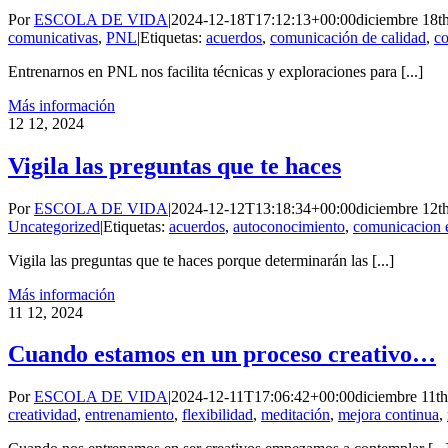
Por
ESCOLA DE VIDA
|
2024-12-18T17:12:13+00:00
diciembre 18t
comunicativas
,
PNL
|
Etiquetas:
acuerdos
,
comunicación de calidad
,
co
Entrenarnos en PNL nos facilita técnicas y exploraciones para [...]
Más información
12
12, 2024
Vigila las preguntas que te haces
Por
ESCOLA DE VIDA
|
2024-12-12T13:18:34+00:00
diciembre 12t
Uncategorized
|
Etiquetas:
acuerdos
,
autoconocimiento
,
comunicacion 
Vigila las preguntas que te haces porque determinarán las [...]
Más información
11
12, 2024
Cuando estamos en un proceso creativo…
Por
ESCOLA DE VIDA
|
2024-12-11T17:06:42+00:00
diciembre 11t
creatividad
,
entrenamiento
,
flexibilidad
,
meditación
,
mejora continua
,