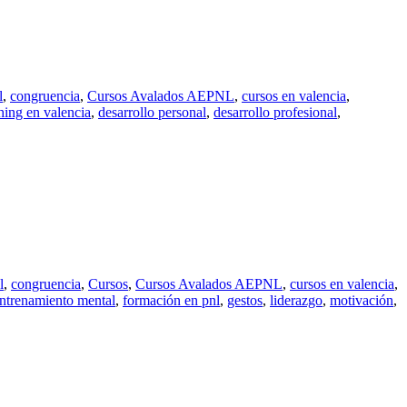
l
,
congruencia
,
Cursos Avalados AEPNL
,
cursos en valencia
,
hing en valencia
,
desarrollo personal
,
desarrollo profesional
,
l
,
congruencia
,
Cursos
,
Cursos Avalados AEPNL
,
cursos en valencia
,
ntrenamiento mental
,
formación en pnl
,
gestos
,
liderazgo
,
motivación
,