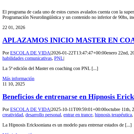
El programa de cada uno de estos cursos avalados cuenta con la supe
Programación Neurolingüística y un contenido no inferior de 90hs, inc
22
01, 2026
APLAZAMOS INICIO MASTER EN CO
Por
ESCOLA DE VIDA
|
2026-01-22T13:47:47+00:00
enero 22nd, 2
habilidades comunicativas
,
PNL
|
La 5ª edición del Master en coaching con PNL [...]
Más información
11
10, 2025
Beneficios de entrenarse en Hipnosis Eric
Por
ESCOLA DE VIDA
|
2025-10-11T09:59:01+00:00
octubre 11th, 
creatividad
,
desarrollo personal
,
entrar en trance
,
hipnosis terapéutica
La Hipnosis Ericksoniana es un modelo para entrenar estados de [...]