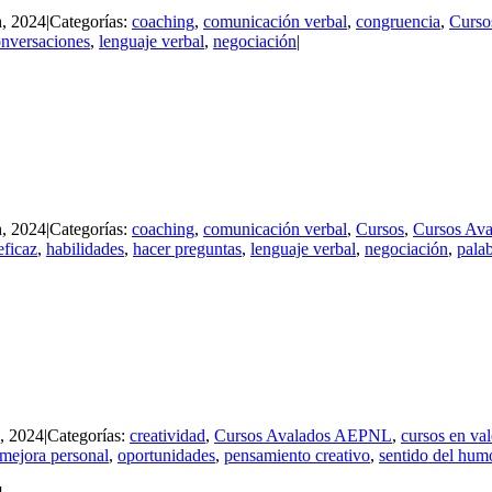
h, 2024
|
Categorías:
coaching
,
comunicación verbal
,
congruencia
,
Curso
nversaciones
,
lenguaje verbal
,
negociación
|
h, 2024
|
Categorías:
coaching
,
comunicación verbal
,
Cursos
,
Cursos Av
eficaz
,
habilidades
,
hacer preguntas
,
lenguaje verbal
,
negociación
,
pala
h, 2024
|
Categorías:
creatividad
,
Cursos Avalados AEPNL
,
cursos en va
mejora personal
,
oportunidades
,
pensamiento creativo
,
sentido del hum