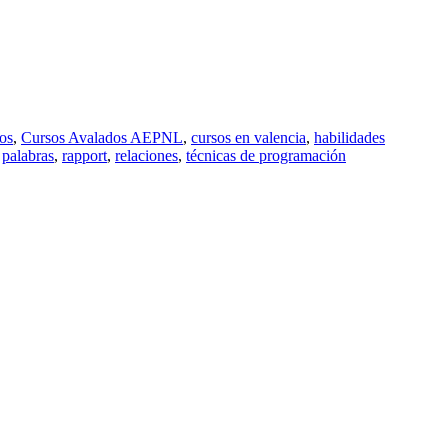
os
,
Cursos Avalados AEPNL
,
cursos en valencia
,
habilidades
,
palabras
,
rapport
,
relaciones
,
técnicas de programación