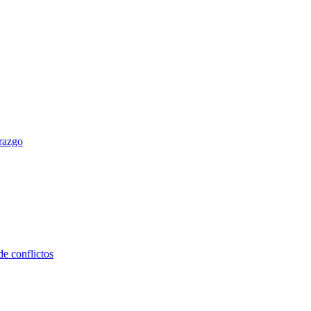
erazgo
e conflictos