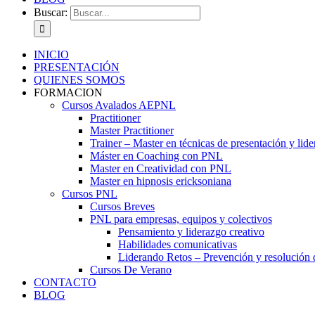
Buscar:
INICIO
PRESENTACIÓN
QUIENES SOMOS
FORMACION
Cursos Avalados AEPNL
Practitioner
Master Practitioner
Trainer – Master en técnicas de presentación y lid
Máster en Coaching con PNL
Master en Creatividad con PNL
Master en hipnosis ericksoniana
Cursos PNL
Cursos Breves
PNL para empresas, equipos y colectivos
Pensamiento y liderazgo creativo
Habilidades comunicativas
Liderando Retos – Prevención y resolución d
Cursos De Verano
CONTACTO
BLOG