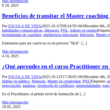
Más información
8
10, 2025
Beneficios de transitar el Master coachin
Por
ESCOLA DE VIDA
|
2025-10-11T09:24:59+00:00
octubre 8th, 2
habilidades comunicativas
,
liderazgo
,
PNL
,
trabajo en equipo
|
Etiquet
herramientas de coaching
,
inteligencia emocional
,
liderazgo
,
Master 
Entrenarse para ser coach no es un proceso "fácil". [...]
Más información
4
10, 2025
¿Qué aprendes en el curso Practitioner e
Por
ESCOLA DE VIDA
|
2025-10-12T17:28:05+00:00
octubre 4th, 2
Hablar en público
,
Hipnosis
,
Master en creatividad
,
PNL
|
Etiquetas:
a
negociación
,
palabras
,
resolución de conflictos
,
submodalidades
,
tono
En el Practitioner, el primer nivel de formación de [...]
Más información
18
02, 2025