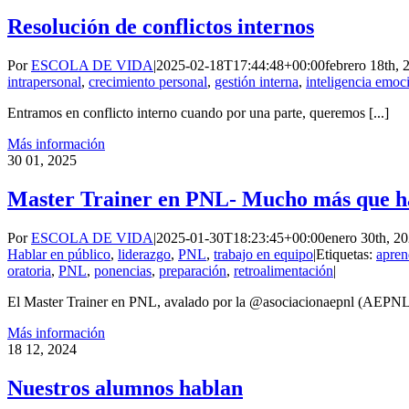
Resolución de conflictos internos
Por
ESCOLA DE VIDA
|
2025-02-18T17:44:48+00:00
febrero 18th, 
intrapersonal
,
crecimiento personal
,
gestión interna
,
inteligencia emoc
Entramos en conflicto interno cuando por una parte, queremos [...]
Más información
30
01, 2025
Master Trainer en PNL- Mucho más que ha
Por
ESCOLA DE VIDA
|
2025-01-30T18:23:45+00:00
enero 30th, 2
Hablar en público
,
liderazgo
,
PNL
,
trabajo en equipo
|
Etiquetas:
apren
oratoria
,
PNL
,
ponencias
,
preparación
,
retroalimentación
|
El Master Trainer en PNL, avalado por la @asociacionaepnl (AEPNL) 
Más información
18
12, 2024
Nuestros alumnos hablan