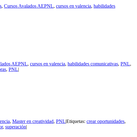
s
,
Cursos Avalados AEPNL
,
cursos en valencia
,
habilidades
alados AEPNL
,
cursos en valencia
,
habilidades comunicativas
,
PNL
,
bras
,
PNL
|
lencia
,
Master en creatividad
,
PNL
|
Etiquetas:
crear oportunidades
,
or
,
superación
|