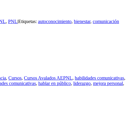
PNL
,
PNL
|
Etiquetas:
autoconocimiento
,
bienestar
,
comunicación
cia
,
Cursos
,
Cursos Avalados AEPNL
,
habilidades comunicativas
,
dades comunicativas
,
hablar en público
,
liderazgo
,
mejora personal
,