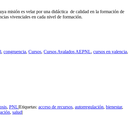
ya misión es velar por una didáctica de calidad en la formación de
ncias vivenciales en cada nivel de formación.
l
,
congruencia
,
Cursos
,
Cursos Avalados AEPNL
,
cursos en valencia
,
osis
,
PNL
|
Etiquetas:
acceso de recursos
,
autorregulación
,
bienestar
,
jación
,
salud
|