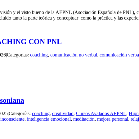
rvisión y el visto bueno de la AEPNL (Asociación Española de PNL), cu
luido tanto la parte teórica y conceptuar como la práctica y las experie
ACHING CON PNL
026
|
Categorías:
coaching
,
comunicación no verbal
,
comunicación verba
ksoniana
2025
|
Categorías:
coaching
,
creatividad
,
Cursos Avalados AEPNL
,
Hipn
,
inconsciente
,
inteligencia emocional
,
meditación
,
mejora personal
,
rela