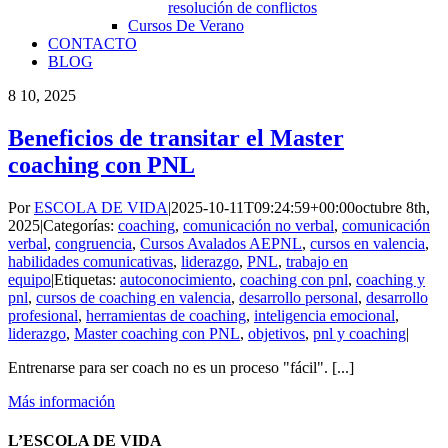
resolución de conflictos
Cursos De Verano
CONTACTO
BLOG
8
10, 2025
Beneficios de transitar el Master
coaching con PNL
Por
ESCOLA DE VIDA
|
2025-10-11T09:24:59+00:00
octubre 8th,
2025
|
Categorías:
coaching
,
comunicación no verbal
,
comunicación
verbal
,
congruencia
,
Cursos Avalados AEPNL
,
cursos en valencia
,
habilidades comunicativas
,
liderazgo
,
PNL
,
trabajo en
equipo
|
Etiquetas:
autoconocimiento
,
coaching con pnl
,
coaching y
pnl
,
cursos de coaching en valencia
,
desarrollo personal
,
desarrollo
profesional
,
herramientas de coaching
,
inteligencia emocional
,
liderazgo
,
Master coaching con PNL
,
objetivos
,
pnl y coaching
|
Entrenarse para ser coach no es un proceso "fácil". [...]
Más información
L’ESCOLA DE VIDA