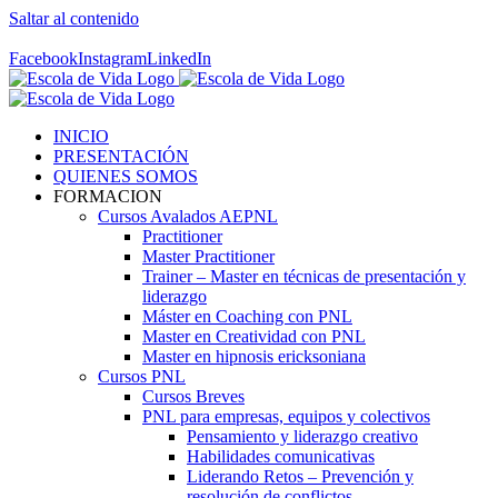
Saltar al contenido
Contáctenos! 96 392 59 17
Facebook
Instagram
LinkedIn
INICIO
PRESENTACIÓN
QUIENES SOMOS
FORMACION
Cursos Avalados AEPNL
Practitioner
Master Practitioner
Trainer – Master en técnicas de presentación y
liderazgo
Máster en Coaching con PNL
Master en Creatividad con PNL
Master en hipnosis ericksoniana
Cursos PNL
Cursos Breves
PNL para empresas, equipos y colectivos
Pensamiento y liderazgo creativo
Habilidades comunicativas
Liderando Retos – Prevención y
resolución de conflictos