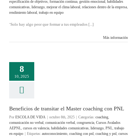
especificación de objetivos
,
formación continua
,
gestión emocional
,
habilidades
comunicativas
,
liderazgo
,
mejorar el clima laboral
,
relaciones dentro de la empresa
,
rendimiento laboral
,
trabajo en equipo
‘Solo hay algo peor que formar a tus empleados [...]
Más información
8
10, 2025
Beneficios de transitar el Master coaching con PNL
Por
ESCOLA DE VIDA
|
octubre 8th, 2025
|
Categorías:
coaching
,
comunicación no verbal
,
comunicación verbal
,
congruencia
,
Cursos Avalados
AEPNL
,
cursos en valencia
,
habilidades comunicativas
,
liderazgo
,
PNL
,
trabajo
en equipo
|
Etiquetas:
autoconocimiento
,
coaching con pnl
,
coaching y pnl
,
cursos