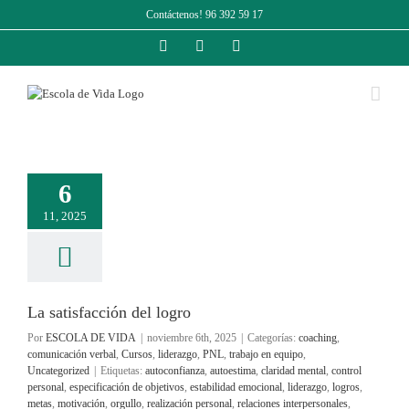
Saltar
Contáctenos! 96 392 59 17
al
contenido
Facebook
Instagram
LinkedIn
6
11, 2025
La satisfacción del logro
Por
ESCOLA DE VIDA
|
noviembre 6th, 2025
|
Categorías:
coaching
,
comunicación verbal
,
Cursos
,
liderazgo
,
PNL
,
trabajo en equipo
,
Uncategorized
|
Etiquetas:
autoconfianza
,
autoestima
,
claridad mental
,
control
personal
,
especificación de objetivos
,
estabilidad emocional
,
liderazgo
,
logros
,
metas
,
motivación
,
orgullo
,
realización personal
,
relaciones interpersonales
,