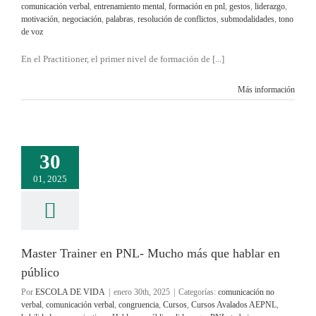
comunicación verbal
,
entrenamiento mental
,
formación en pnl
,
gestos
,
liderazgo
,
motivación
,
negociación
,
palabras
,
resolución de conflictos
,
submodalidades
,
tono
de voz
En el Practitioner, el primer nivel de formación de [...]
Más información
30
01, 2025
Master Trainer en PNL- Mucho más que hablar en
público
Por
ESCOLA DE VIDA
|
enero 30th, 2025
|
Categorías:
comunicación no
verbal
,
comunicación verbal
,
congruencia
,
Cursos
,
Cursos Avalados AEPNL
,