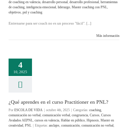
de coaching en valencia
,
desarrollo personal
,
desarrollo profesional
,
herramientas
de coaching
,
inteligencia emocional
,
liderazgo
,
Master coaching con PNL
,
objetivos
,
pnl y coaching
Entrenarse para ser coach no es un proceso "fácil". [...]
Más información
4
10, 2025
¿Qué aprendes en el curso Practitioner en PNL?
Por
ESCOLA DE VIDA
|
octubre 4th, 2025
|
Categorías:
coaching
,
comunicación no verbal
,
comunicación verbal
,
congruencia
,
Cursos
,
Cursos
Avalados AEPNL
,
cursos en valencia
,
Hablar en público
,
Hipnosis
,
Master en
creatividad
,
PNL
|
Etiquetas:
anclajes
,
comunicación
,
comunicación no verbal
,