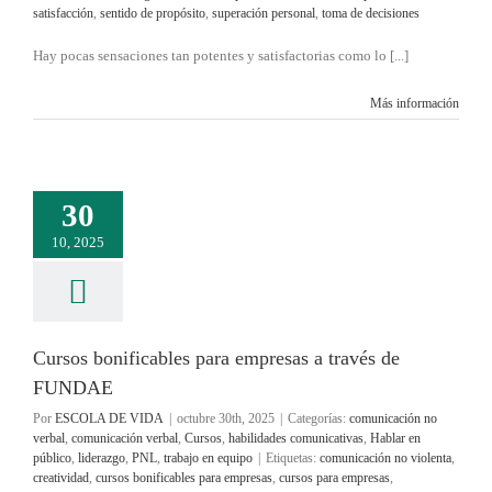
satisfacción
,
sentido de propósito
,
superación personal
,
toma de decisiones
Hay pocas sensaciones tan potentes y satisfactorias como lo [...]
Más información
30
10, 2025
Cursos bonificables para empresas a través de
FUNDAE
Por
ESCOLA DE VIDA
|
octubre 30th, 2025
|
Categorías:
comunicación no
verbal
,
comunicación verbal
,
Cursos
,
habilidades comunicativas
,
Hablar en
público
,
liderazgo
,
PNL
,
trabajo en equipo
|
Etiquetas:
comunicación no violenta
,
creatividad
,
cursos bonificables para empresas
,
cursos para empresas
,