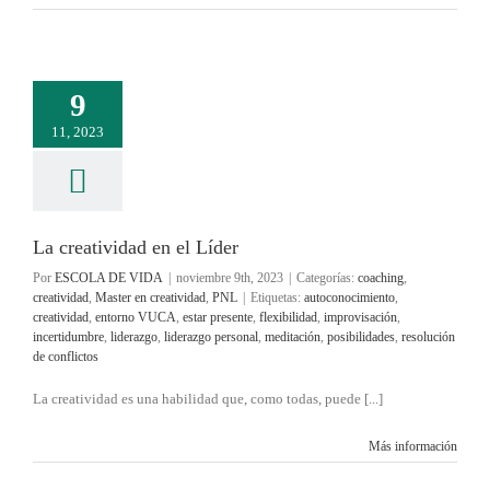
9
11, 2023
La creatividad en el Líder
Por
ESCOLA DE VIDA
|
noviembre 9th, 2023
|
Categorías:
coaching
,
creatividad
,
Master en creatividad
,
PNL
|
Etiquetas:
autoconocimiento
,
creatividad
,
entorno VUCA
,
estar presente
,
flexibilidad
,
improvisación
,
incertidumbre
,
liderazgo
,
liderazgo personal
,
meditación
,
posibilidades
,
resolución
de conflictos
La creatividad es una habilidad que, como todas, puede [...]
Más información