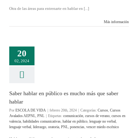
Otra de las áreas para entrenarte en hablar en [...]
Más información
20
02, 2024
Saber hablar en público es mucho más que saber
hablar
Por
ESCOLA DE VIDA
|
febrero 20th, 2024
|
Categorías:
Cursos
,
Cursos
Avalados AEPNL
,
PNL
|
Etiquetas:
comunicación
,
cursos de verano
,
cursos en
valencia
,
habilidades comunicativas
,
hablar en público
,
lenguaje no verbal
,
lenguaje verbal
,
liderazgo
,
oratoria
,
PNL
,
ponencias
,
vencer miedo escénico