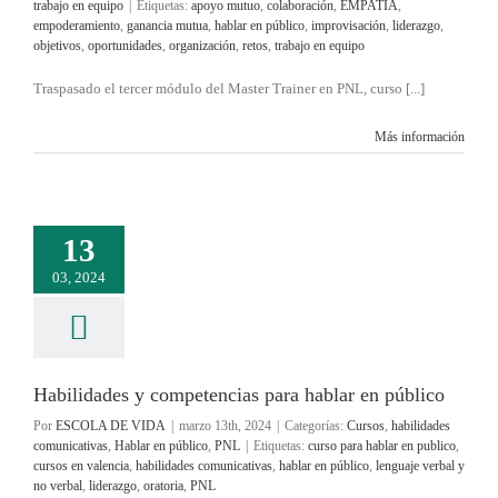
trabajo en equipo
|
Etiquetas:
apoyo mutuo
,
colaboración
,
EMPATIA
,
empoderamiento
,
ganancia mutua
,
hablar en público
,
improvisación
,
liderazgo
,
objetivos
,
oportunidades
,
organización
,
retos
,
trabajo en equipo
Traspasado el tercer módulo del Master Trainer en PNL, curso [...]
Más información
13
03, 2024
Habilidades y competencias para hablar en público
Por
ESCOLA DE VIDA
|
marzo 13th, 2024
|
Categorías:
Cursos
,
habilidades
comunicativas
,
Hablar en público
,
PNL
|
Etiquetas:
curso para hablar en publico
,
cursos en valencia
,
habilidades comunicativas
,
hablar en público
,
lenguaje verbal y
no verbal
,
liderazgo
,
oratoria
,
PNL