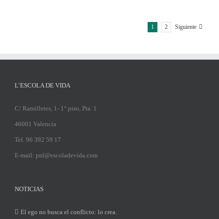
1
2
Siguiente
L’ESCOLA DE VIDA
C/ Ramilletes, 1- 1° piso, Pta. 1
46001 Valencia
Tel. 96 392 59 17
E-mail: pnl@escoladevida.com
NOTICIAS
El ego no busca el conflicto: lo crea.