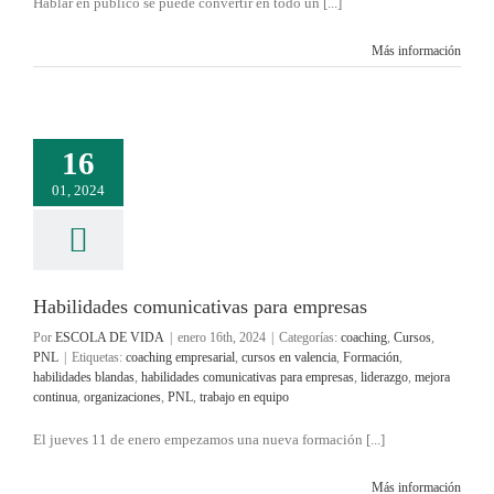
Hablar en público se puede convertir en todo un [...]
Más información
16
01, 2024
Habilidades comunicativas para empresas
Por
ESCOLA DE VIDA
|
enero 16th, 2024
|
Categorías:
coaching
,
Cursos
,
PNL
|
Etiquetas:
coaching empresarial
,
cursos en valencia
,
Formación
,
habilidades blandas
,
habilidades comunicativas para empresas
,
liderazgo
,
mejora
continua
,
organizaciones
,
PNL
,
trabajo en equipo
El jueves 11 de enero empezamos una nueva formación [...]
Más información