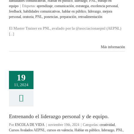
habilidades comunicativas
,
Hablar en público
,
liderazgo
,
PNL
,
trabajo en
equipo
|
Etiquetas:
aprendizaje
,
comunicación
,
estrategia
,
excelencia personal
,
feedback
,
habilidades comunicativas
,
hablar en público
,
liderazgo
,
mejora
personal
,
oratoria
,
PNL
,
ponencias
,
preparación
,
retroalimentación
El Master Trainer en PNL, avalado por la @asociacionaepnl (AEPNL)
[...]
Más información
19
11, 2024
Entrenando el liderazgo personal y de equipo.
Por
ESCOLA DE VIDA
|
noviembre 19th, 2024
|
Categorías:
creatividad
,
Cursos Avalados AEPNL
,
cursos en valencia
,
Hablar en público
,
liderazgo
,
PNL
,