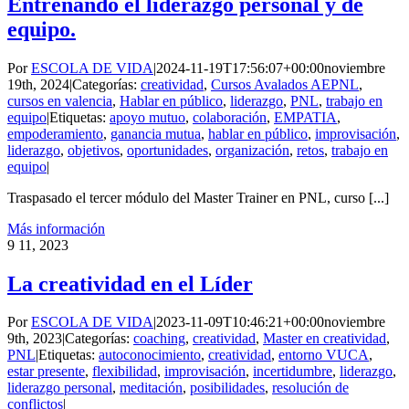
Entrenando el liderazgo personal y de
equipo.
Por
ESCOLA DE VIDA
|
2024-11-19T17:56:07+00:00
noviembre
19th, 2024
|
Categorías:
creatividad
,
Cursos Avalados AEPNL
,
cursos en valencia
,
Hablar en público
,
liderazgo
,
PNL
,
trabajo en
equipo
|
Etiquetas:
apoyo mutuo
,
colaboración
,
EMPATIA
,
empoderamiento
,
ganancia mutua
,
hablar en público
,
improvisación
,
liderazgo
,
objetivos
,
oportunidades
,
organización
,
retos
,
trabajo en
equipo
|
Traspasado el tercer módulo del Master Trainer en PNL, curso [...]
Más información
9
11, 2023
La creatividad en el Líder
Por
ESCOLA DE VIDA
|
2023-11-09T10:46:21+00:00
noviembre
9th, 2023
|
Categorías:
coaching
,
creatividad
,
Master en creatividad
,
PNL
|
Etiquetas:
autoconocimiento
,
creatividad
,
entorno VUCA
,
estar presente
,
flexibilidad
,
improvisación
,
incertidumbre
,
liderazgo
,
liderazgo personal
,
meditación
,
posibilidades
,
resolución de
conflictos
|