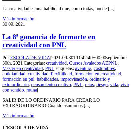
La creatividad es una habilidad que, como todas, puede [...]
Más información
30
09, 2021
La 8ª ganancia de formarte en
creatividad con PNL
Por
ESCOLA DE VIDA
|
2021-09-30T11:42:49+00:00
septiembre
30th, 2021
|
Categorías:
creatividad
,
Cursos Avalados AEPNL
,
Master en creatividad
,
PNL
|
Etiquetas:
aventura
,
costumbres
,
cotidianidad
,
creatividad
,
flexibilidad
,
formación en creatividad
,
formación en pnl
,
habilidades
,
improvisación
,
ordinario y
extraordinario
,
pensamiento creativo
,
PNL
,
retos
,
riesgo
,
vida
,
vivir
con sentido. rutina
|
SALIR DE LO ORDINARIO PARA CREAR LO
EXTRAORDINARIO Cuando asumimos [...]
Más información
L’ESCOLA DE VIDA