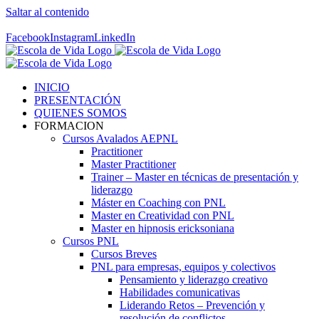
Saltar al contenido
Contáctenos! 96 392 59 17
Facebook
Instagram
LinkedIn
INICIO
PRESENTACIÓN
QUIENES SOMOS
FORMACION
Cursos Avalados AEPNL
Practitioner
Master Practitioner
Trainer – Master en técnicas de presentación y
liderazgo
Máster en Coaching con PNL
Master en Creatividad con PNL
Master en hipnosis ericksoniana
Cursos PNL
Cursos Breves
PNL para empresas, equipos y colectivos
Pensamiento y liderazgo creativo
Habilidades comunicativas
Liderando Retos – Prevención y
resolución de conflictos