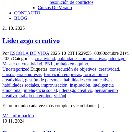
resolución de conflictos
Cursos De Verano
CONTACTO
BLOG
21
10, 2025
Liderazgo creativo
Por
ESCOLA DE VIDA
|
2025-10-23T16:29:55+00:00
octubre 21st,
2025
|
Categorías:
creatividad
,
habilidades comunicativas
,
liderazgo
,
Master en creatividad
,
PNL
,
trabajo en equipo
,
Uncategorized
|
Etiquetas:
consecución de objetivos
,
creatividad
,
cursos para empresas
,
formación empresas
,
formación en
creatividad
,
gestión de personas
,
habilidades comunicativas
,
habilidades sociales
,
improvisación
,
inspiración
,
inteligencia
emocional
,
inteligencia social
,
liderazgo creativo
,
pensamiento
creativo
,
trabajo en equipo
,
visión
|
En un mundo cada vez más complejo y cambiante, [...]
Más información
19
11, 2024