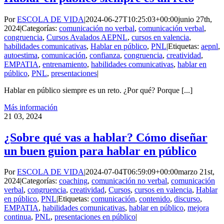
Por
ESCOLA DE VIDA
|
2024-06-27T10:25:03+00:00
junio 27th,
2024
|
Categorías:
comunicación no verbal
,
comunicación verbal
,
congruencia
,
Cursos Avalados AEPNL
,
cursos en valencia
,
habilidades comunicativas
,
Hablar en público
,
PNL
|
Etiquetas:
aepnl
,
autoestima
,
comunicación
,
confianza
,
congruencia
,
creatividad
,
EMPATIA
,
entrenamiento
,
habilidades comunicativas
,
hablar en
público
,
PNL
,
presentaciones
|
Hablar en público siempre es un reto. ¿Por qué? Porque [...]
Más información
21
03, 2024
¿Sobre qué vas a hablar? Cómo diseñar
un buen guion para hablar en público
Por
ESCOLA DE VIDA
|
2024-07-04T06:59:09+00:00
marzo 21st,
2024
|
Categorías:
coaching
,
comunicación no verbal
,
comunicación
verbal
,
congruencia
,
creatividad
,
Cursos
,
cursos en valencia
,
Hablar
en público
,
PNL
|
Etiquetas:
comunicación
,
contenido
,
discurso
,
EMPATIA
,
habilidades comunicativas
,
hablar en público
,
mejora
continua
,
PNL
,
presentaciones en público
|