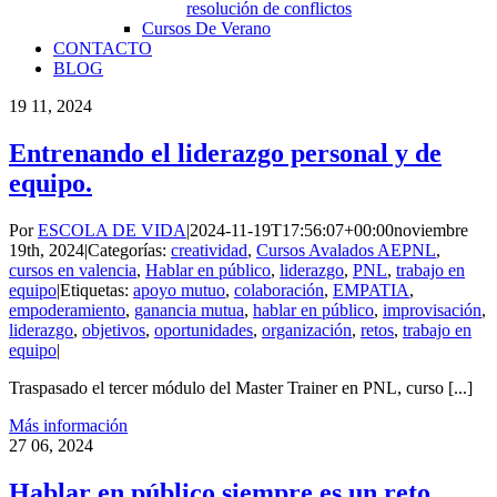
resolución de conflictos
Cursos De Verano
CONTACTO
BLOG
19
11, 2024
Entrenando el liderazgo personal y de
equipo.
Por
ESCOLA DE VIDA
|
2024-11-19T17:56:07+00:00
noviembre
19th, 2024
|
Categorías:
creatividad
,
Cursos Avalados AEPNL
,
cursos en valencia
,
Hablar en público
,
liderazgo
,
PNL
,
trabajo en
equipo
|
Etiquetas:
apoyo mutuo
,
colaboración
,
EMPATIA
,
empoderamiento
,
ganancia mutua
,
hablar en público
,
improvisación
,
liderazgo
,
objetivos
,
oportunidades
,
organización
,
retos
,
trabajo en
equipo
|
Traspasado el tercer módulo del Master Trainer en PNL, curso [...]
Más información
27
06, 2024
Hablar en público siempre es un reto