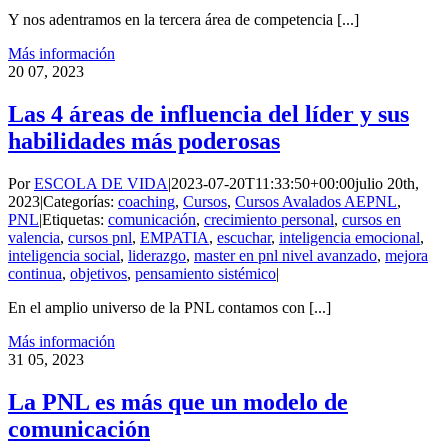
Y nos adentramos en la tercera área de competencia [...]
Más información
20
07, 2023
Las 4 áreas de influencia del líder y sus
habilidades más poderosas
Por
ESCOLA DE VIDA
|
2023-07-20T11:33:50+00:00
julio 20th,
2023
|
Categorías:
coaching
,
Cursos
,
Cursos Avalados AEPNL
,
PNL
|
Etiquetas:
comunicación
,
crecimiento personal
,
cursos en
valencia
,
cursos pnl
,
EMPATIA
,
escuchar
,
inteligencia emocional
,
inteligencia social
,
liderazgo
,
master en pnl nivel avanzado
,
mejora
continua
,
objetivos
,
pensamiento sistémico
|
En el amplio universo de la PNL contamos con [...]
Más información
31
05, 2023
La PNL es más que un modelo de
comunicación