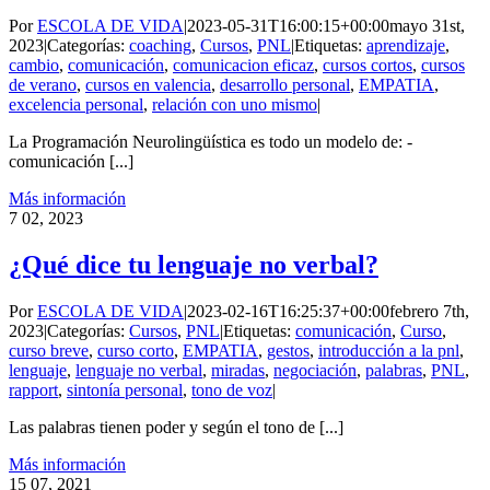
Por
ESCOLA DE VIDA
|
2023-05-31T16:00:15+00:00
mayo 31st,
2023
|
Categorías:
coaching
,
Cursos
,
PNL
|
Etiquetas:
aprendizaje
,
cambio
,
comunicación
,
comunicacion eficaz
,
cursos cortos
,
cursos
de verano
,
cursos en valencia
,
desarrollo personal
,
EMPATIA
,
excelencia personal
,
relación con uno mismo
|
La Programación Neurolingüística es todo un modelo de: -
comunicación [...]
Más información
7
02, 2023
¿Qué dice tu lenguaje no verbal?
Por
ESCOLA DE VIDA
|
2023-02-16T16:25:37+00:00
febrero 7th,
2023
|
Categorías:
Cursos
,
PNL
|
Etiquetas:
comunicación
,
Curso
,
curso breve
,
curso corto
,
EMPATIA
,
gestos
,
introducción a la pnl
,
lenguaje
,
lenguaje no verbal
,
miradas
,
negociación
,
palabras
,
PNL
,
rapport
,
sintonía personal
,
tono de voz
|
Las palabras tienen poder y según el tono de [...]
Más información
15
07, 2021