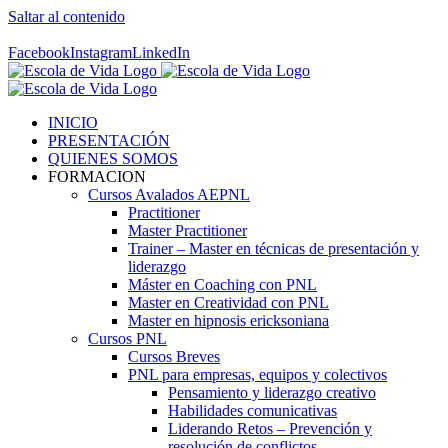
Saltar al contenido
Contáctenos! 96 392 59 17
Facebook
Instagram
LinkedIn
INICIO
PRESENTACIÓN
QUIENES SOMOS
FORMACION
Cursos Avalados AEPNL
Practitioner
Master Practitioner
Trainer – Master en técnicas de presentación y
liderazgo
Máster en Coaching con PNL
Master en Creatividad con PNL
Master en hipnosis ericksoniana
Cursos PNL
Cursos Breves
PNL para empresas, equipos y colectivos
Pensamiento y liderazgo creativo
Habilidades comunicativas
Liderando Retos – Prevención y
resolución de conflictos