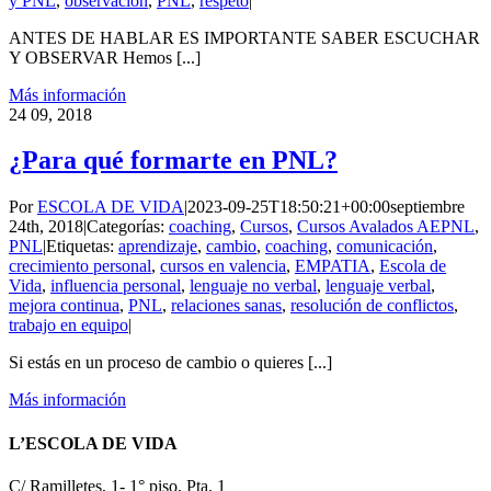
y PNL
,
observación
,
PNL
,
respeto
|
ANTES DE HABLAR ES IMPORTANTE SABER ESCUCHAR
Y OBSERVAR Hemos [...]
Más información
24
09, 2018
¿Para qué formarte en PNL?
Por
ESCOLA DE VIDA
|
2023-09-25T18:50:21+00:00
septiembre
24th, 2018
|
Categorías:
coaching
,
Cursos
,
Cursos Avalados AEPNL
,
PNL
|
Etiquetas:
aprendizaje
,
cambio
,
coaching
,
comunicación
,
crecimiento personal
,
cursos en valencia
,
EMPATIA
,
Escola de
Vida
,
influencia personal
,
lenguaje no verbal
,
lenguaje verbal
,
mejora continua
,
PNL
,
relaciones sanas
,
resolución de conflictos
,
trabajo en equipo
|
Si estás en un proceso de cambio o quieres [...]
Más información
L’ESCOLA DE VIDA
C/ Ramilletes, 1- 1° piso, Pta. 1