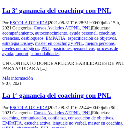
La 3ª ganancia del coaching con PNL
Por
ESCOLA DE VIDA
|
2021-08-31T16:28:51+00:00
julio 15th,
2021
|
Categorías:
Cursos Avalados AEPNL
,
PNL
|
Etiquetas:
acompañamiento
,
autoconocimiento
,
ayuda personal
,
coaching
,
creencias
,
desbloqueos
,
EMPATIA
,
especificación de objetivos
,
estrategia Disney
,
master en coaching y PNL
,
mejora personas
,
niveles neurológicos
,
PNL
,
posiciones perspectivas
,
procesos de
ayuda
,
rapport
,
submodalidades
|
UN CONTEXTO DONDE APLICAR HABILIDADES DE PNL
PARA AYUDAR A [...]
Más información
9
07, 2021
La 1ª ganancia del coaching con PNL
Por
ESCOLA DE VIDA
|
2021-08-31T16:22:44+00:00
julio 9th,
2021
|
Categorías:
Cursos Avalados AEPNL
,
PNL
|
Etiquetas:
coaching
,
comunicación
,
confianza
,
consecución de objetivos
,
EMPATIA
,
escucha activa
,
lenguaje no verbal
,
master en coaching