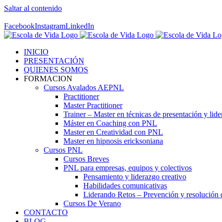
Saltar al contenido
Contáctenos! 96 392 59 17
Facebook
Instagram
LinkedIn
INICIO
PRESENTACIÓN
QUIENES SOMOS
FORMACION
Cursos Avalados AEPNL
Practitioner
Master Practitioner
Trainer – Master en técnicas de presentación y lid
Máster en Coaching con PNL
Master en Creatividad con PNL
Master en hipnosis ericksoniana
Cursos PNL
Cursos Breves
PNL para empresas, equipos y colectivos
Pensamiento y liderazgo creativo
Habilidades comunicativas
Liderando Retos – Prevención y resolución d
Cursos De Verano
CONTACTO
BLOG