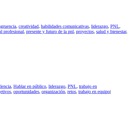
gruencia
,
creatividad
,
habilidades comunicativas
,
liderazgo
,
PNL
,
nl profesional
,
presente y futuro de la pnl
,
proyectos
,
salud y bienestar
,
lencia
,
Hablar en público
,
liderazgo
,
PNL
,
trabajo en
etivos
,
oportunidades
,
organización
,
retos
,
trabajo en equipo
|