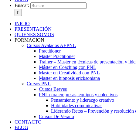
Buscar:
INICIO
PRESENTACIÓN
QUIENES SOMOS
FORMACION
Cursos Avalados AEPNL
Practitioner
Master Practitioner
Trainer – Master en técnicas de presentación y lid
Máster en Coaching con PNL
Master en Creatividad con PNL
Master en hipnosis ericksoniana
Cursos PNL
Cursos Breves
PNL para empresas, equipos y colectivos
Pensamiento y liderazgo creativo
Habilidades comunicativas
Liderando Retos – Prevención y resolución d
Cursos De Verano
CONTACTO
BLOG