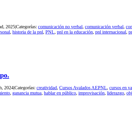
nd, 2025
|
Categorías:
comunicación no verbal
,
comunicación verbal
,
con
rsonal
,
historia de la pnl
,
PNL
,
pnl en la educación
,
pnl internacional
,
p
po.
h, 2024
|
Categorías:
creatividad
,
Cursos Avalados AEPNL
,
cursos en va
iento
,
ganancia mutua
,
hablar en público
,
improvisación
,
liderazgo
,
obj