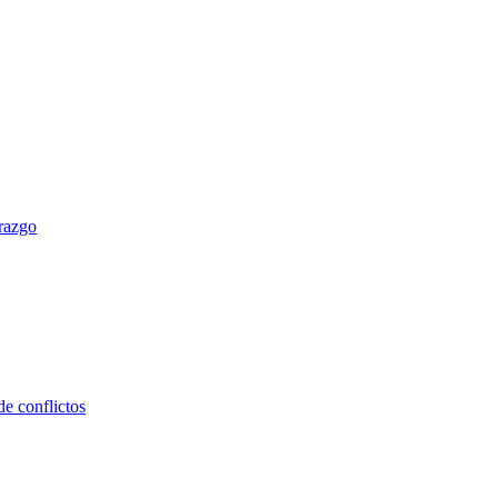
erazgo
e conflictos