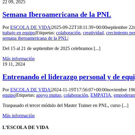
22
09, 2025
Semana Iberoamericana de la PNL
Por
ESCOLA DE VIDA
|
2025-09-22T18:11:39+00:00
septiembre 22
trabajo en equipo
|
Etiquetas:
colaboración
,
creatividad
,
crecimiento pe
semana iberoamericana de la PNL
|
Del 15 al 21 de septiembre de 2025 celebramos [...]
Más información
19
11, 2024
Entrenando el liderazgo personal y de equi
Por
ESCOLA DE VIDA
|
2024-11-19T17:56:07+00:00
noviembre 19t
equipo
|
Etiquetas:
apoyo mutuo
,
colaboración
,
EMPATIA
,
empoderam
Traspasado el tercer módulo del Master Trainer en PNL, curso [...]
Más información
L’ESCOLA DE VIDA