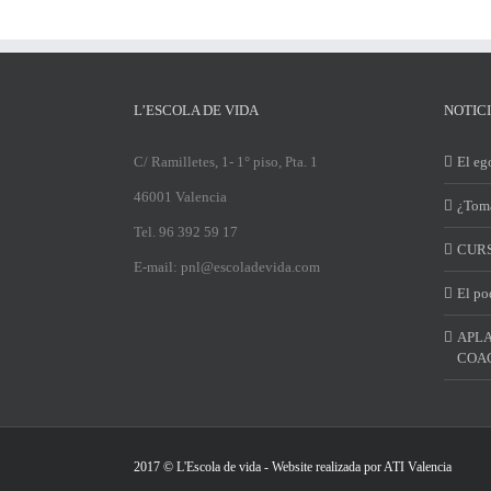
L’ESCOLA DE VIDA
NOTIC
C/ Ramilletes, 1- 1° piso, Pta. 1
El ego
46001 Valencia
¿Toma
Tel. 96 392 59 17
CURS
E-mail: pnl@escoladevida.com
El po
APLA
COAC
2017 © L'Escola de vida - Website realizada por
ATI Valencia