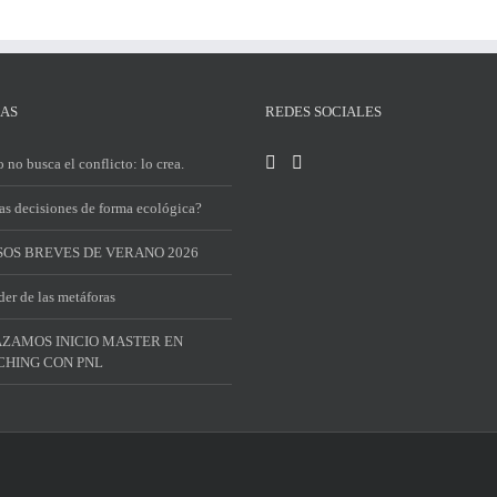
IAS
REDES SOCIALES
 no busca el conflicto: lo crea.
s decisiones de forma ecológica?
OS BREVES DE VERANO 2026
der de las metáforas
ZAMOS INICIO MASTER EN
HING CON PNL