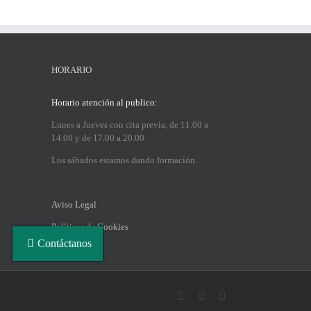
HORARIO
Horario atención al publico:
Lunes a Jueves con cita previa, de 11.00 a
14.00 y de 17.00 a 20.00
Los sábados estamos dando formación.
Aviso Legal
Políticas de Cookies
Contáctanos
Facebook
Instagram
LinkedIn