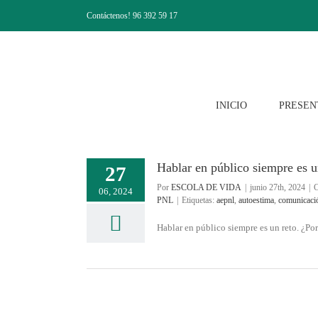
Saltar
Contáctenos! 96 392 59 17
al
contenido
INICIO
PRESEN
Hablar en público siempre es u
27
Por
ESCOLA DE VIDA
|
junio 27th, 2024
|
C
06, 2024
PNL
|
Etiquetas:
aepnl
,
autoestima
,
comunicaci
Hablar en público siempre es un reto. ¿Por