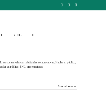
Facebook
Instagram
LinkedIn
O
BLOG
NL
,
cursos en valencia
,
habilidades comunicativas
,
Hablar en público
,
hablar en público
,
PNL
,
presentaciones
Más información