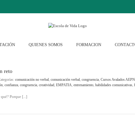
TACIÓN
QUIENES SOMOS
FORMACION
CONTACT
n reto
ategorías:
comunicación no verbal
,
comunicación verbal
,
congruencia
,
Cursos Avalados AEP
ón
,
confianza
,
congruencia
,
creatividad
,
EMPATIA
,
entrenamiento
,
habilidades comunicativas
,
 qué? Porque [...]