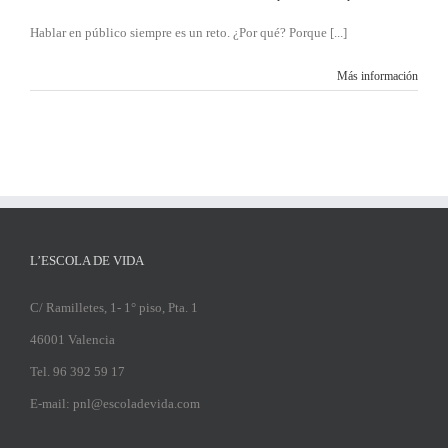
Hablar en público siempre es un reto. ¿Por qué? Porque [...]
Más información
L’ESCOLA DE VIDA
C/ Ramilletes, 1- 1° piso, Pta. 1
46001 Valencia
Tel. 96 392 59 17
E-mail: pnl@escoladevida.com