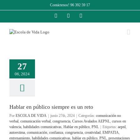
Saltar
Contáctenos! 96 392 59 17
al
contenido
Facebook
Instagram
LinkedIn
27
06, 2024
Hablar en público siempre es un reto
Por
ESCOLA DE VIDA
|
junio 27th, 2024
|
Categorías:
comunicación no
verbal
,
comunicación verbal
,
congruencia
,
Cursos Avalados AEPNL
,
cursos en
valencia
,
habilidades comunicativas
,
Hablar en público
,
PNL
|
Etiquetas:
aepnl
,
autoestima
,
comunicación
,
confianza
,
congruencia
,
creatividad
,
EMPATIA
,
entrenamiento
,
habilidades comunicativas
,
hablar en público
,
PNL
,
presentaciones