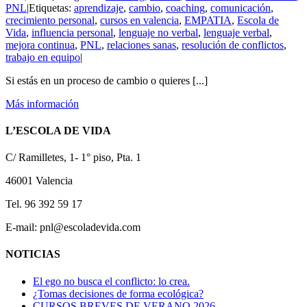
PNL
|
Etiquetas:
aprendizaje
,
cambio
,
coaching
,
comunicación
,
crecimiento personal
,
cursos en valencia
,
EMPATIA
,
Escola de
Vida
,
influencia personal
,
lenguaje no verbal
,
lenguaje verbal
,
mejora continua
,
PNL
,
relaciones sanas
,
resolución de conflictos
,
trabajo en equipo
|
Si estás en un proceso de cambio o quieres [...]
Más información
L’ESCOLA DE VIDA
C/ Ramilletes, 1- 1° piso, Pta. 1
46001 Valencia
Tel. 96 392 59 17
E-mail: pnl@escoladevida.com
NOTICIAS
El ego no busca el conflicto: lo crea.
¿Tomas decisiones de forma ecológica?
CURSOS BREVES DE VERANO 2026