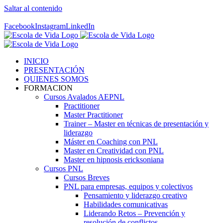
Saltar al contenido
Contáctenos! 96 392 59 17
Facebook
Instagram
LinkedIn
INICIO
PRESENTACIÓN
QUIENES SOMOS
FORMACION
Cursos Avalados AEPNL
Practitioner
Master Practitioner
Trainer – Master en técnicas de presentación y
liderazgo
Máster en Coaching con PNL
Master en Creatividad con PNL
Master en hipnosis ericksoniana
Cursos PNL
Cursos Breves
PNL para empresas, equipos y colectivos
Pensamiento y liderazgo creativo
Habilidades comunicativas
Liderando Retos – Prevención y
resolución de conflictos