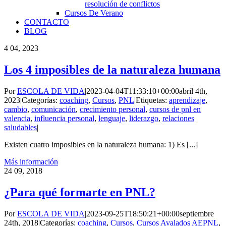
resolución de conflictos
Cursos De Verano
CONTACTO
BLOG
4
04, 2023
Los 4 imposibles de la naturaleza humana
Por
ESCOLA DE VIDA
|
2023-04-04T11:33:10+00:00
abril 4th,
2023
|
Categorías:
coaching
,
Cursos
,
PNL
|
Etiquetas:
aprendizaje
,
cambio
,
comunicación
,
crecimiento personal
,
cursos de pnl en
valencia
,
influencia personal
,
lenguaje
,
liderazgo
,
relaciones
saludables
|
Existen cuatro imposibles en la naturaleza humana: 1) Es [...]
Más información
24
09, 2018
¿Para qué formarte en PNL?
Por
ESCOLA DE VIDA
|
2023-09-25T18:50:21+00:00
septiembre
24th, 2018
|
Categorías:
coaching
,
Cursos
,
Cursos Avalados AEPNL
,