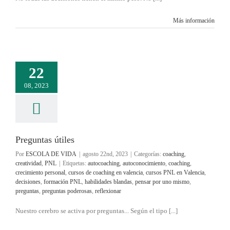
Más información
22
08, 2023
Preguntas útiles
Por
ESCOLA DE VIDA
|
agosto 22nd, 2023
|
Categorías:
coaching
,
creatividad
,
PNL
|
Etiquetas:
autocoaching
,
autoconocimiento
,
coaching
,
crecimiento personal
,
cursos de coaching en valencia
,
cursos PNL en Valencia
,
decisiones
,
formación PNL
,
habilidades blandas
,
pensar por uno mismo
,
preguntas
,
preguntas poderosas
,
reflexionar
Nuestro cerebro se activa por preguntas... Según el tipo [...]