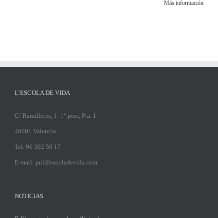
Más información
L’ESCOLA DE VIDA
C/ Ramilletes, 1- 1° piso, Pta. 1
46001 Valencia
Tel. 96 392 59 17
E-mail: pnl@escoladevida.com
NOTICIAS