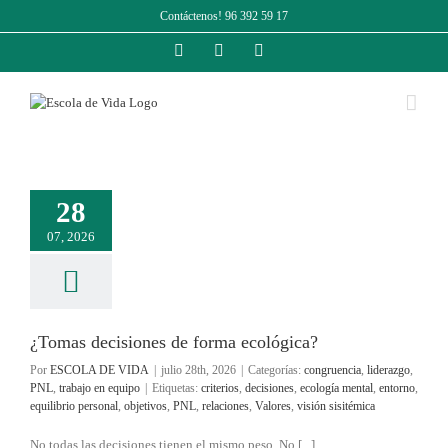
Saltar
Contáctenos! 96 392 59 17
al
contenido
Facebook
Instagram
LinkedIn
28
07, 2026
¿Tomas decisiones de forma ecológica?
Por
ESCOLA DE VIDA
|
julio 28th, 2026
|
Categorías:
congruencia
,
liderazgo
,
PNL
,
trabajo en equipo
|
Etiquetas:
criterios
,
decisiones
,
ecología mental
,
entorno
,
equilibrio personal
,
objetivos
,
PNL
,
relaciones
,
Valores
,
visión sisitémica
No todas las decisiones tienen el mismo peso. No [...]