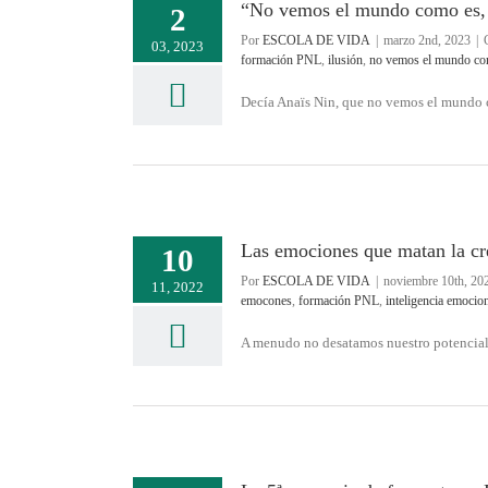
“No vemos el mundo como es,
2
Por
ESCOLA DE VIDA
|
marzo 2nd, 2023
|
03, 2023
formación PNL
,
ilusión
,
no vemos el mundo c
Decía Anaïs Nin, que no vemos el mundo co
Las emociones que matan la cr
10
Por
ESCOLA DE VIDA
|
noviembre 10th, 20
11, 2022
emocones
,
formación PNL
,
inteligencia emocio
A menudo no desatamos nuestro potencial 