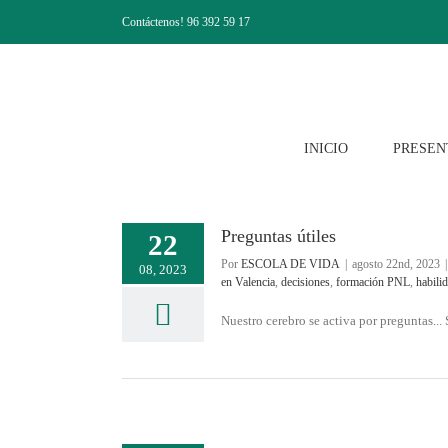
Saltar
Contáctenos! 96 392 59 17
al
contenido
INICIO
PRESEN
Preguntas útiles
22
Por
ESCOLA DE VIDA
|
agosto 22nd, 2023
|
08, 2023
en Valencia
,
decisiones
,
formación PNL
,
habili
Nuestro cerebro se activa por preguntas... S