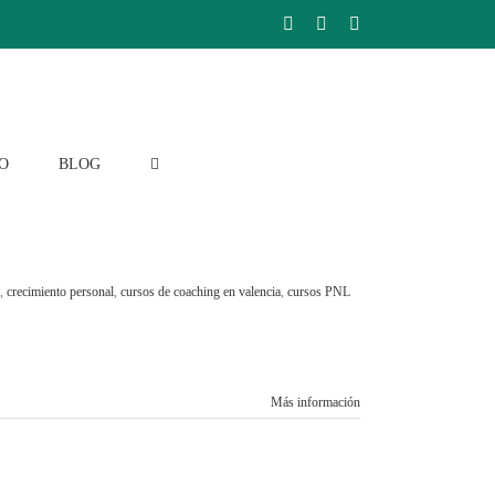
Facebook
Instagram
LinkedIn
O
BLOG
,
crecimiento personal
,
cursos de coaching en valencia
,
cursos PNL
Más información