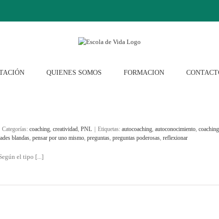
TACIÓN
QUIENES SOMOS
FORMACION
CONTACT
Categorías:
coaching
,
creatividad
,
PNL
|
Etiquetas:
autocoaching
,
autoconocimiento
,
coaching
dades blandas
,
pensar por uno mismo
,
preguntas
,
preguntas poderosas
,
reflexionar
egún el tipo [...]