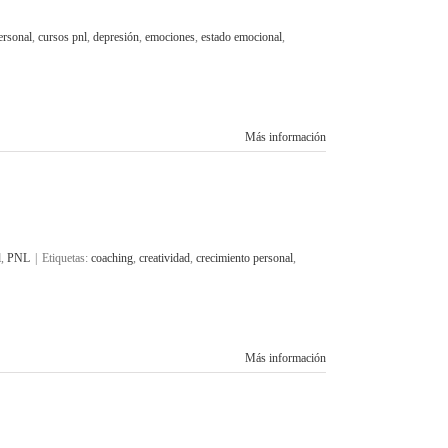
ersonal
,
cursos pnl
,
depresión
,
emociones
,
estado emocional
,
Más información
d
,
PNL
|
Etiquetas:
coaching
,
creatividad
,
crecimiento personal
,
Más información