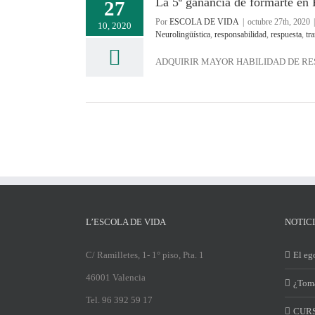
La 5ª ganancia de formarte en
27
Por
ESCOLA DE VIDA
|
octubre 27th, 2020
|
10, 2020
Neurolingüística
,
responsabilidad
,
respuesta
,
tr
ADQUIRIR MAYOR HABILIDAD DE RESPUES
L’ESCOLA DE VIDA
NOTIC
C/ Ramilletes, 1- 1° piso, Pta. 1
El ego
46001 Valencia
¿Toma
Tel. 96 392 59 17
CURS