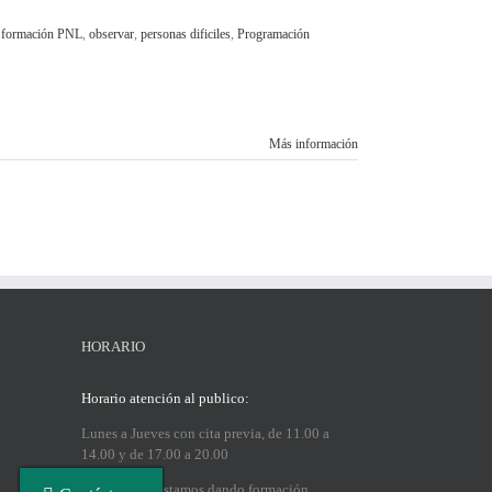
,
formación PNL
,
observar
,
personas dificiles
,
Programación
Más información
HORARIO
Horario atención al publico:
Lunes a Jueves con cita previa, de 11.00 a
14.00 y de 17.00 a 20.00
Los sábados estamos dando formación.