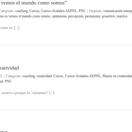
 vemos el mundo como somos”
Categorías:
coaching
,
Cursos
,
Cursos Avalados AEPNL
,
PNL
|
Etiquetas:
comunicación interp
omo es vemos el mundo como somos
,
optimismo
,
percepción
,
pesimismo
,
proactivo
,
reactivo
mo es, [...]
eatividad
22
|
Categorías:
coaching
,
creatividad
,
Cursos
,
Cursos Avalados AEPNL
,
Master en creativida
nal
,
PNL
creativo porque lo "matamos" [...]