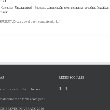
 PNL
Categorías:
Uncategorized
|
Etiquetas:
comunicación
,
crear alternativas
,
escuchar
,
flexibilizar
ansmitir
TA Dicen que el buen comunicador [...]
IAS
REDES SOCIALES
 no busca el conflicto: lo crea.
s decisiones de forma ecológica?
OS BREVES DE VERANO 2026