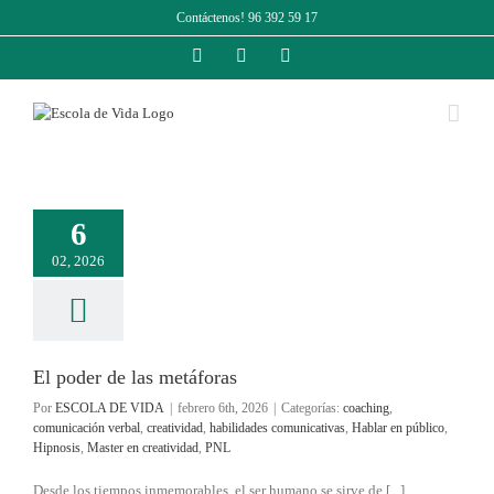
Saltar
Contáctenos! 96 392 59 17
al
contenido
Facebook
Instagram
LinkedIn
6
02, 2026
El poder de las metáforas
Por
ESCOLA DE VIDA
|
febrero 6th, 2026
|
Categorías:
coaching
,
comunicación verbal
,
creatividad
,
habilidades comunicativas
,
Hablar en público
,
Hipnosis
,
Master en creatividad
,
PNL
Desde los tiempos inmemorables, el ser humano se sirve de [...]