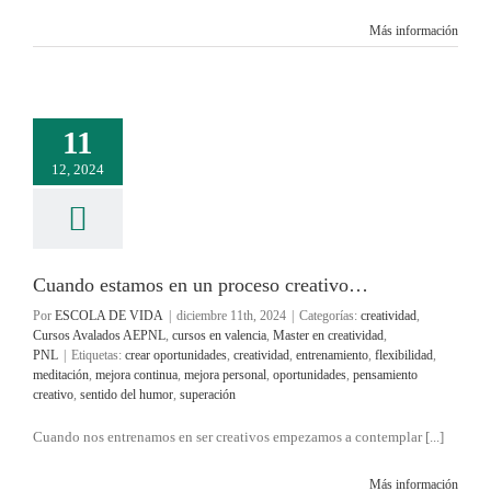
Más información
11
12, 2024
Cuando estamos en un proceso creativo…
Por
ESCOLA DE VIDA
|
diciembre 11th, 2024
|
Categorías:
creatividad
,
Cursos Avalados AEPNL
,
cursos en valencia
,
Master en creatividad
,
PNL
|
Etiquetas:
crear oportunidades
,
creatividad
,
entrenamiento
,
flexibilidad
,
meditación
,
mejora continua
,
mejora personal
,
oportunidades
,
pensamiento
creativo
,
sentido del humor
,
superación
Cuando nos entrenamos en ser creativos empezamos a contemplar [...]
Más información