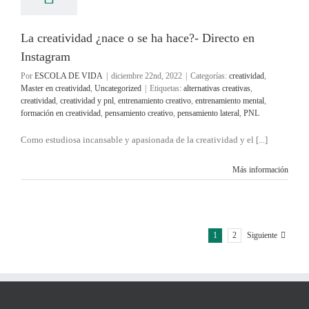
La creatividad ¿nace o se ha hace?- Directo en
Instagram
Por
ESCOLA DE VIDA
|
diciembre 22nd, 2022
|
Categorías:
creatividad
,
Master en creatividad
,
Uncategorized
|
Etiquetas:
alternativas creativas
,
creatividad
,
creatividad y pnl
,
entrenamiento creativo
,
entrenamiento mental
,
formación en creatividad
,
pensamiento creativo
,
pensamiento lateral
,
PNL
Como estudiosa incansable y apasionada de la creatividad y el [...]
Más información
1
2
Siguiente