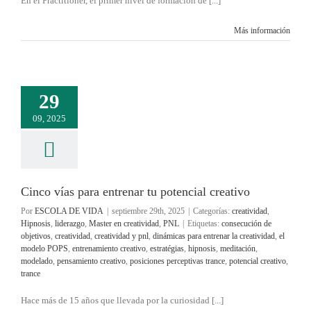
En el Practitioner, el primer nivel de formación de [...]
Más información
29
09, 2025
Cinco vías para entrenar tu potencial creativo
Por
ESCOLA DE VIDA
|
septiembre 29th, 2025
|
Categorías:
creatividad
,
Hipnosis
,
liderazgo
,
Master en creatividad
,
PNL
|
Etiquetas:
consecución de
objetivos
,
creatividad
,
creatividad y pnl
,
dinámicas para entrenar la creatividad
,
el
modelo POPS
,
entrenamiento creativo
,
estratégias
,
hipnosis
,
meditación
,
modelado
,
pensamiento creativo
,
posiciones perceptivas trance
,
potencial creativo
,
trance
Hace más de 15 años que llevada por la curiosidad [...]