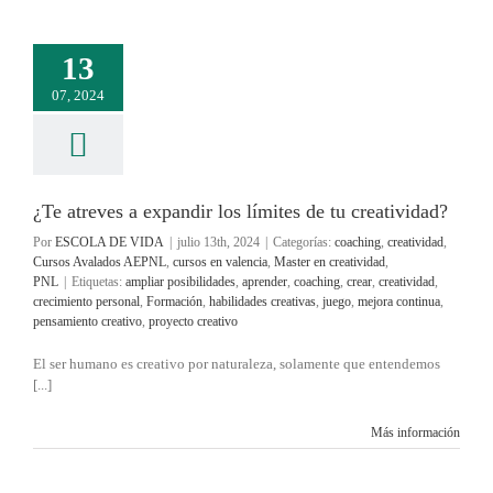
13
07, 2024
¿Te atreves a expandir los límites de tu creatividad?
Por
ESCOLA DE VIDA
|
julio 13th, 2024
|
Categorías:
coaching
,
creatividad
,
Cursos Avalados AEPNL
,
cursos en valencia
,
Master en creatividad
,
PNL
|
Etiquetas:
ampliar posibilidades
,
aprender
,
coaching
,
crear
,
creatividad
,
crecimiento personal
,
Formación
,
habilidades creativas
,
juego
,
mejora continua
,
pensamiento creativo
,
proyecto creativo
El ser humano es creativo por naturaleza, solamente que entendemos
[...]
Más información