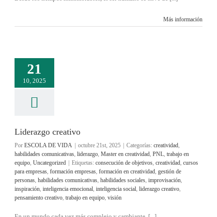
Más información
21
10, 2025
Liderazgo creativo
Por
ESCOLA DE VIDA
|
octubre 21st, 2025
|
Categorías:
creatividad
,
habilidades comunicativas
,
liderazgo
,
Master en creatividad
,
PNL
,
trabajo en
equipo
,
Uncategorized
|
Etiquetas:
consecución de objetivos
,
creatividad
,
cursos
para empresas
,
formación empresas
,
formación en creatividad
,
gestión de
personas
,
habilidades comunicativas
,
habilidades sociales
,
improvisación
,
inspiración
,
inteligencia emocional
,
inteligencia social
,
liderazgo creativo
,
pensamiento creativo
,
trabajo en equipo
,
visión
En un mundo cada vez más complejo y cambiante, [...]