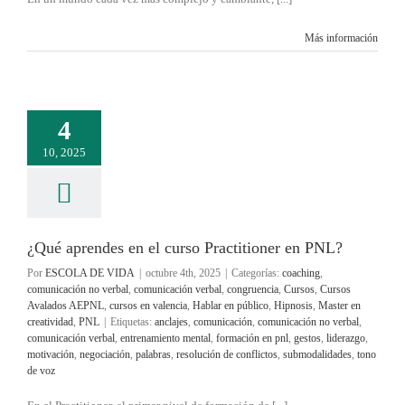
Más información
4
10, 2025
¿Qué aprendes en el curso Practitioner en PNL?
Por
ESCOLA DE VIDA
|
octubre 4th, 2025
|
Categorías:
coaching
,
comunicación no verbal
,
comunicación verbal
,
congruencia
,
Cursos
,
Cursos
Avalados AEPNL
,
cursos en valencia
,
Hablar en público
,
Hipnosis
,
Master en
creatividad
,
PNL
|
Etiquetas:
anclajes
,
comunicación
,
comunicación no verbal
,
comunicación verbal
,
entrenamiento mental
,
formación en pnl
,
gestos
,
liderazgo
,
motivación
,
negociación
,
palabras
,
resolución de conflictos
,
submodalidades
,
tono
de voz