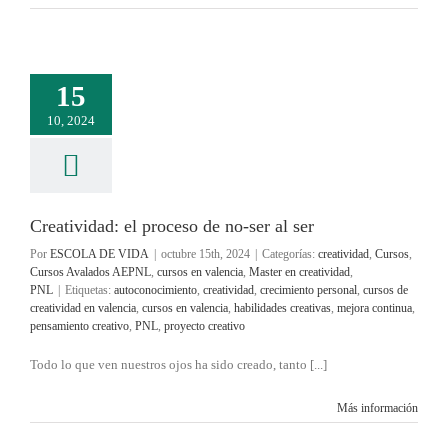
15
10, 2024
Creatividad: el proceso de no-ser al ser
Por
ESCOLA DE VIDA
|
octubre 15th, 2024
|
Categorías:
creatividad
,
Cursos
,
Cursos Avalados AEPNL
,
cursos en valencia
,
Master en creatividad
,
PNL
|
Etiquetas:
autoconocimiento
,
creatividad
,
crecimiento personal
,
cursos de
creatividad en valencia
,
cursos en valencia
,
habilidades creativas
,
mejora continua
,
pensamiento creativo
,
PNL
,
proyecto creativo
Todo lo que ven nuestros ojos ha sido creado, tanto [...]
Más información