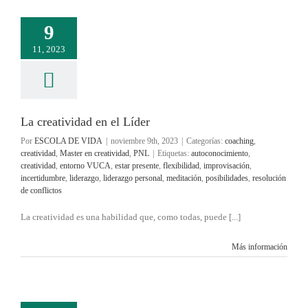
9
11, 2023
La creatividad en el Líder
Por
ESCOLA DE VIDA
|
noviembre 9th, 2023
|
Categorías:
coaching
,
creatividad
,
Master en creatividad
,
PNL
|
Etiquetas:
autoconocimiento
,
creatividad
,
entorno VUCA
,
estar presente
,
flexibilidad
,
improvisación
,
incertidumbre
,
liderazgo
,
liderazgo personal
,
meditación
,
posibilidades
,
resolución
de conflictos
La creatividad es una habilidad que, como todas, puede [...]
Más información