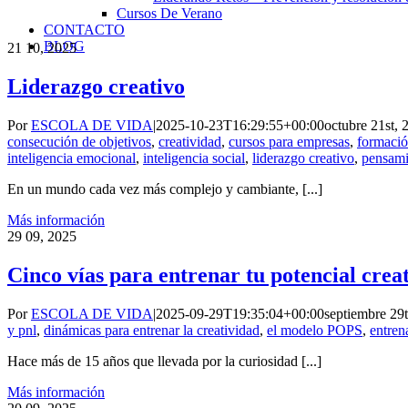
Cursos De Verano
CONTACTO
BLOG
21
10, 2025
Liderazgo creativo
Por
ESCOLA DE VIDA
|
2025-10-23T16:29:55+00:00
octubre 21st, 
consecución de objetivos
,
creatividad
,
cursos para empresas
,
formació
inteligencia emocional
,
inteligencia social
,
liderazgo creativo
,
pensami
En un mundo cada vez más complejo y cambiante, [...]
Más información
29
09, 2025
Cinco vías para entrenar tu potencial crea
Por
ESCOLA DE VIDA
|
2025-09-29T19:35:04+00:00
septiembre 29
y pnl
,
dinámicas para entrenar la creatividad
,
el modelo POPS
,
entren
Hace más de 15 años que llevada por la curiosidad [...]
Más información