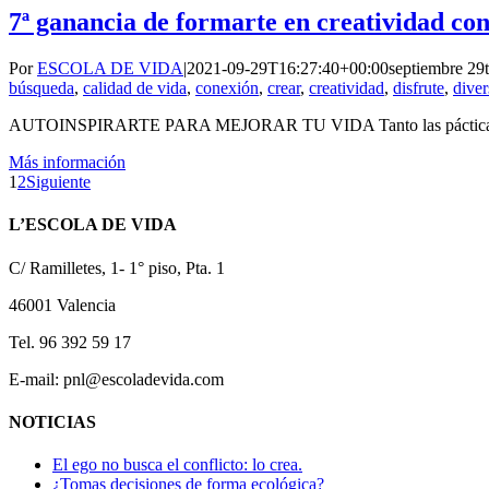
7ª ganancia de formarte en creatividad c
Por
ESCOLA DE VIDA
|
2021-09-29T16:27:40+00:00
septiembre 29
búsqueda
,
calidad de vida
,
conexión
,
crear
,
creatividad
,
disfrute
,
diver
AUTOINSPIRARTE PARA MEJORAR TU VIDA Tanto las pácticas e
Más información
1
2
Siguiente
L’ESCOLA DE VIDA
C/ Ramilletes, 1- 1° piso, Pta. 1
46001 Valencia
Tel. 96 392 59 17
E-mail: pnl@escoladevida.com
NOTICIAS
El ego no busca el conflicto: lo crea.
¿Tomas decisiones de forma ecológica?