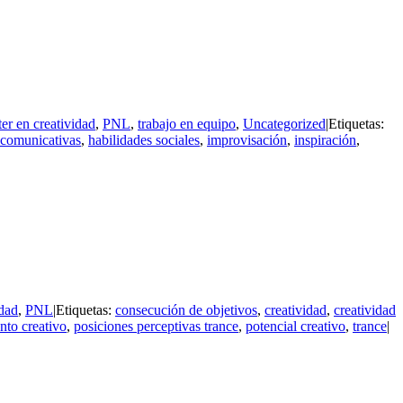
er en creatividad
,
PNL
,
trabajo en equipo
,
Uncategorized
|
Etiquetas:
 comunicativas
,
habilidades sociales
,
improvisación
,
inspiración
,
idad
,
PNL
|
Etiquetas:
consecución de objetivos
,
creatividad
,
creatividad
nto creativo
,
posiciones perceptivas trance
,
potencial creativo
,
trance
|