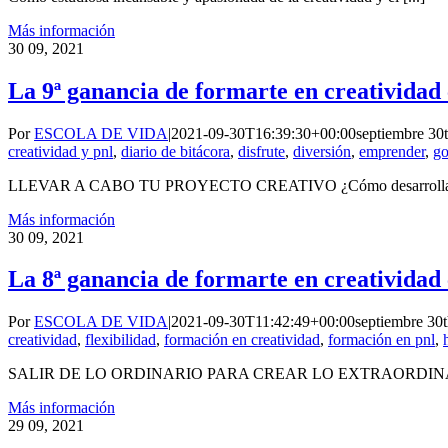
Más información
30
09, 2021
La 9ª ganancia de formarte en creativida
Por
ESCOLA DE VIDA
|
2021-09-30T16:39:30+00:00
septiembre 30
creatividad y pnl
,
diario de bitácora
,
disfrute
,
diversión
,
emprender
,
go
LLEVAR A CABO TU PROYECTO CREATIVO ¿Cómo desarrollar un
Más información
30
09, 2021
La 8ª ganancia de formarte en creativida
Por
ESCOLA DE VIDA
|
2021-09-30T11:42:49+00:00
septiembre 30
creatividad
,
flexibilidad
,
formación en creatividad
,
formación en pnl
,
SALIR DE LO ORDINARIO PARA CREAR LO EXTRAORDINARIO
Más información
29
09, 2021