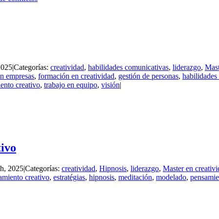
2025
|
Categorías:
creatividad
,
habilidades comunicativas
,
liderazgo
,
Mast
n empresas
,
formación en creatividad
,
gestión de personas
,
habilidades
ento creativo
,
trabajo en equipo
,
visión
|
tivo
th, 2025
|
Categorías:
creatividad
,
Hipnosis
,
liderazgo
,
Master en creativ
amiento creativo
,
estratégias
,
hipnosis
,
meditación
,
modelado
,
pensamie