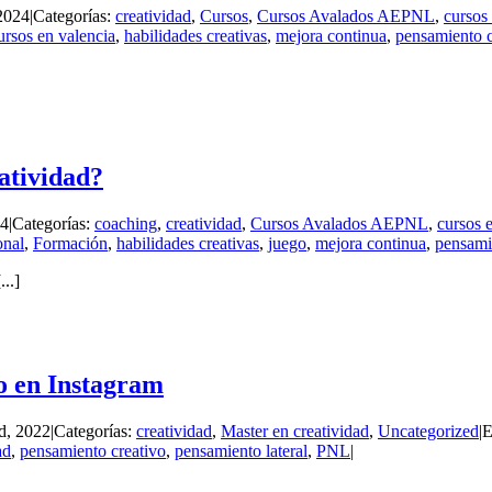
 2024
|
Categorías:
creatividad
,
Cursos
,
Cursos Avalados AEPNL
,
cursos
ursos en valencia
,
habilidades creativas
,
mejora continua
,
pensamiento c
eatividad?
24
|
Categorías:
coaching
,
creatividad
,
Cursos Avalados AEPNL
,
cursos 
onal
,
Formación
,
habilidades creativas
,
juego
,
mejora continua
,
pensami
..]
to en Instagram
d, 2022
|
Categorías:
creatividad
,
Master en creatividad
,
Uncategorized
|
E
ad
,
pensamiento creativo
,
pensamiento lateral
,
PNL
|