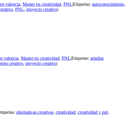
 en valencia
,
Master en creatividad
,
PNL
|
Etiquetas:
autoconocimiento
,
reativo
,
PNL
,
proyecto creativo
|
en valencia
,
Master en creatividad
,
PNL
|
Etiquetas:
ampliar
ento creativo
,
proyecto creativo
|
tiquetas:
alternativas creativas
,
creatividad
,
creatividad y pnl
,