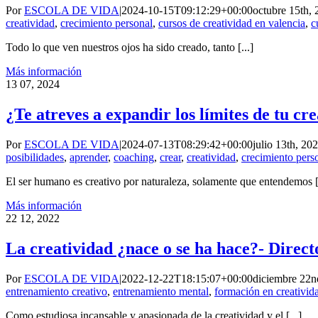
Por
ESCOLA DE VIDA
|
2024-10-15T09:12:29+00:00
octubre 15th,
creatividad
,
crecimiento personal
,
cursos de creatividad en valencia
,
c
Todo lo que ven nuestros ojos ha sido creado, tanto [...]
Más información
13
07, 2024
¿Te atreves a expandir los límites de tu cr
Por
ESCOLA DE VIDA
|
2024-07-13T08:29:42+00:00
julio 13th, 20
posibilidades
,
aprender
,
coaching
,
crear
,
creatividad
,
crecimiento pers
El ser humano es creativo por naturaleza, solamente que entendemos [.
Más información
22
12, 2022
La creatividad ¿nace o se ha hace?- Direc
Por
ESCOLA DE VIDA
|
2022-12-22T18:15:07+00:00
diciembre 22n
entrenamiento creativo
,
entrenamiento mental
,
formación en creativid
Como estudiosa incansable y apasionada de la creatividad y el [...]