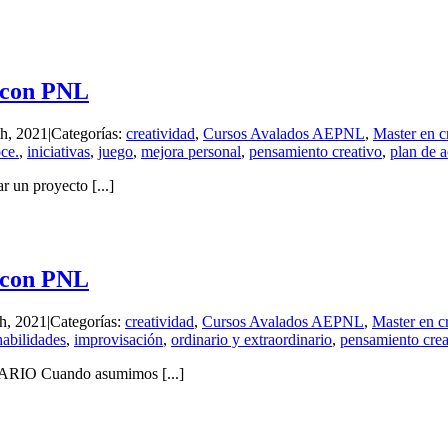
d con PNL
th, 2021
|
Categorías:
creatividad
,
Cursos Avalados AEPNL
,
Master en c
ce.
,
iniciativas
,
juego
,
mejora personal
,
pensamiento creativo
,
plan de 
 proyecto [...]
d con PNL
th, 2021
|
Categorías:
creatividad
,
Cursos Avalados AEPNL
,
Master en c
habilidades
,
improvisación
,
ordinario y extraordinario
,
pensamiento crea
 Cuando asumimos [...]