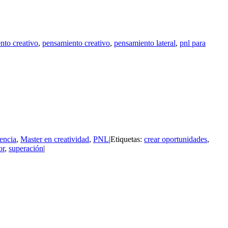
nto creativo
,
pensamiento creativo
,
pensamiento lateral
,
pnl para
lencia
,
Master en creatividad
,
PNL
|
Etiquetas:
crear oportunidades
,
or
,
superación
|