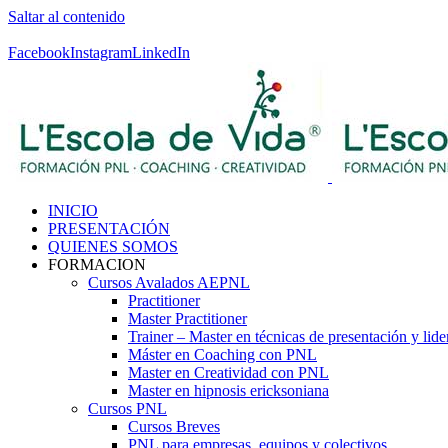
Saltar al contenido
Contáctenos! 96 392 59 17
Facebook
Instagram
LinkedIn
INICIO
PRESENTACIÓN
QUIENES SOMOS
FORMACION
Cursos Avalados AEPNL
Practitioner
Master Practitioner
Trainer – Master en técnicas de presentación y lid
Máster en Coaching con PNL
Master en Creatividad con PNL
Master en hipnosis ericksoniana
Cursos PNL
Cursos Breves
PNL para empresas, equipos y colectivos