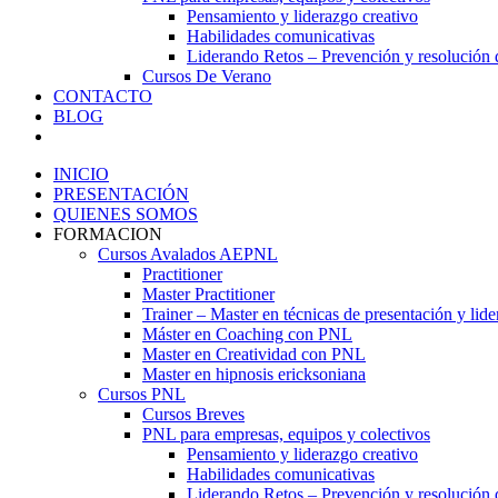
Pensamiento y liderazgo creativo
Habilidades comunicativas
Liderando Retos – Prevención y resolución d
Cursos De Verano
CONTACTO
BLOG
INICIO
PRESENTACIÓN
QUIENES SOMOS
FORMACION
Cursos Avalados AEPNL
Practitioner
Master Practitioner
Trainer – Master en técnicas de presentación y lid
Máster en Coaching con PNL
Master en Creatividad con PNL
Master en hipnosis ericksoniana
Cursos PNL
Cursos Breves
PNL para empresas, equipos y colectivos
Pensamiento y liderazgo creativo
Habilidades comunicativas
Liderando Retos – Prevención y resolución d