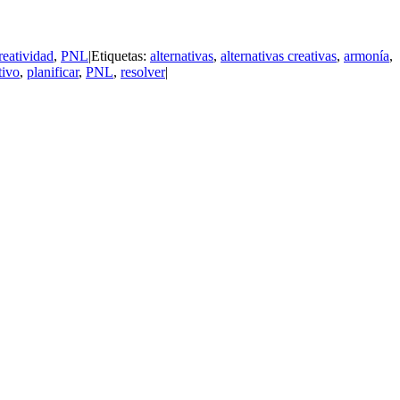
reatividad
,
PNL
|
Etiquetas:
alternativas
,
alternativas creativas
,
armonía
,
tivo
,
planificar
,
PNL
,
resolver
|