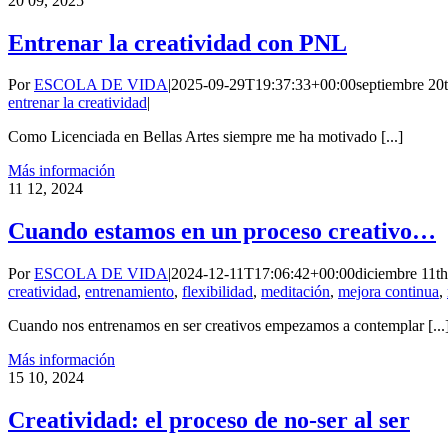
20
09, 2025
Entrenar la creatividad con PNL
Por
ESCOLA DE VIDA
|
2025-09-29T19:37:33+00:00
septiembre 20
entrenar la creatividad
|
Como Licenciada en Bellas Artes siempre me ha motivado [...]
Más información
11
12, 2024
Cuando estamos en un proceso creativo…
Por
ESCOLA DE VIDA
|
2024-12-11T17:06:42+00:00
diciembre 11t
creatividad
,
entrenamiento
,
flexibilidad
,
meditación
,
mejora continua
,
Cuando nos entrenamos en ser creativos empezamos a contemplar [...
Más información
15
10, 2024
Creatividad: el proceso de no-ser al ser