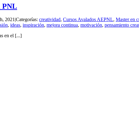
on PNL
th, 2021
|
Categorías:
creatividad
,
Cursos Avalados AEPNL
,
Master en c
sión
,
ideas
,
inspiración
,
mejora continua
,
motivación
,
pensamiento crea
n el [...]