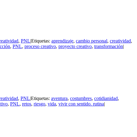
reatividad
,
PNL
|
Etiquetas:
aprendizaje
,
cambio personal
,
creatividad
,
acción
,
PNL
,
proceso creativo
,
proyecto creativo
,
transformación
|
reatividad
,
PNL
|
Etiquetas:
aventura
,
costumbres
,
cotidianidad
,
tivo
,
PNL
,
retos
,
riesgo
,
vida
,
vivir con sentido. rutina
|