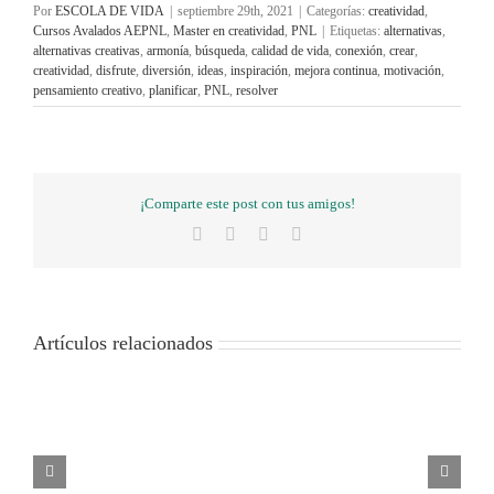
Por
ESCOLA DE VIDA
|
septiembre 29th, 2021
|
Categorías:
creatividad
,
Cursos Avalados AEPNL
,
Master en creatividad
,
PNL
|
Etiquetas:
alternativas
,
alternativas creativas
,
armonía
,
búsqueda
,
calidad de vida
,
conexión
,
crear
,
creatividad
,
disfrute
,
diversión
,
ideas
,
inspiración
,
mejora continua
,
motivación
,
pensamiento creativo
,
planificar
,
PNL
,
resolver
¡Comparte este post con tus amigos!
Facebook
X
WhatsApp
Correo
electrónico
Artículos relacionados
APLAZAMOS
¿Tomas
CURSOS
El
INICIO
La
decisiones
BREVES
poder
MASTER
satisfacc