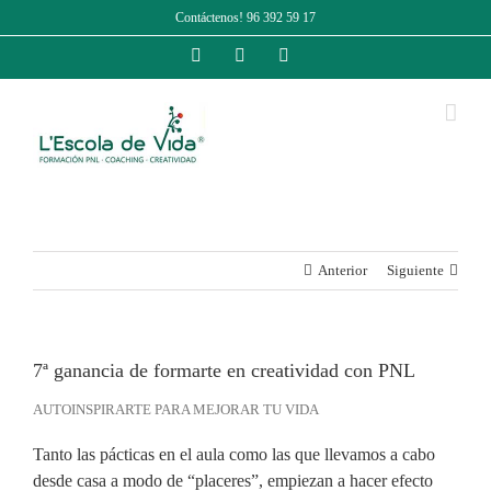
Saltar
Contáctenos! 96 392 59 17
al
contenido
Facebook
Instagram
LinkedIn
Anterior
Siguiente
7ª ganancia de formarte en creatividad con PNL
AUTOINSPIRARTE PARA MEJORAR TU VIDA
Tanto las pácticas en el aula como las que llevamos a cabo
desde casa a modo de “placeres”, empiezan a hacer efecto