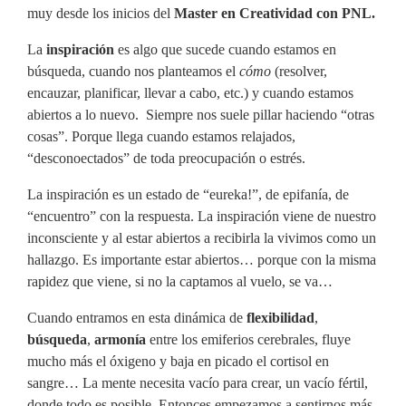
muy desde los inicios del
Master en Creatividad con PNL.
La
inspiración
es algo que sucede cuando estamos en
búsqueda, cuando nos planteamos el
cómo
(resolver,
encauzar, planificar, llevar a cabo, etc.) y cuando estamos
abiertos a lo nuevo. Siempre nos suele pillar haciendo “otras
cosas”. Porque llega cuando estamos relajados,
“desconoectados” de toda preocupación o estrés.
La inspiración es un estado de “eureka!”, de epifanía, de
“encuentro” con la respuesta. La inspiración viene de nuestro
inconsciente y al estar abiertos a recibirla la vivimos como un
hallazgo. Es importante estar abiertos… porque con la misma
rapidez que viene, si no la captamos al vuelo, se va…
Cuando entramos en esta dinámica de
flexibilidad
,
búsqueda
,
armonía
entre los emiferios cerebrales, fluye
mucho más el óxigeno y baja en picado el cortisol en
sangre… La mente necesita vacío para crear, un vacío fértil,
donde todo es posible. Entonces empezamos a sentirnos más