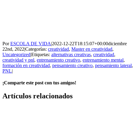
Por
ESCOLA DE VIDA
|
2022-12-22T18:15:07+00:00
diciembre
22nd, 2022
|
Categorías:
creatividad
,
Master en creatividad
,
Uncategorized
|
Etiquetas:
alternativas creativas
,
creatividad
,
creatividad y pnl
,
entrenamiento creativo
,
entrenamiento mental
,
formación en creatividad
,
pensamiento creativo
,
pensamiento lateral
,
PNL
|
¡Comparte este post con tus amigos!
Facebook
X
WhatsApp
Correo
Artículos relacionados
electrónico