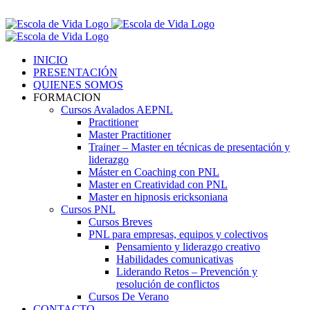
Saltar
Contáctenos! 96 392 59 17
al
Facebook
Instagram
LinkedIn
contenido
INICIO
PRESENTACIÓN
QUIENES SOMOS
FORMACION
Cursos Avalados AEPNL
Practitioner
Master Practitioner
Trainer – Master en técnicas de presentación y
liderazgo
Máster en Coaching con PNL
Master en Creatividad con PNL
Master en hipnosis ericksoniana
Cursos PNL
Cursos Breves
PNL para empresas, equipos y colectivos
Pensamiento y liderazgo creativo
Habilidades comunicativas
Liderando Retos – Prevención y
resolución de conflictos
Cursos De Verano
CONTACTO