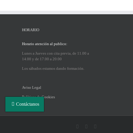
HORARIO
Horario atención al publico:
Lunes a Jueves con cita previa, de 11.00 a
14.00 y de 17.00 a 20.00
Los sábados estamos dando formación.
Aviso Legal
Políticas de Cookies
Contáctanos
Facebook
Instagram
LinkedIn