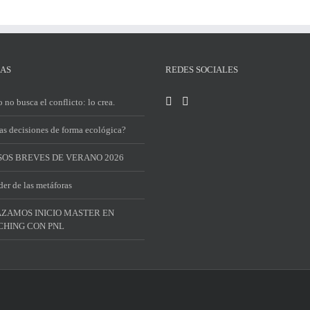
IAS
REDES SOCIALES
 no busca el conflicto: lo crea.
s decisiones de forma ecológica?
OS BREVES DE VERANO 2026
der de las metáforas
ZAMOS INICIO MASTER EN
HING CON PNL