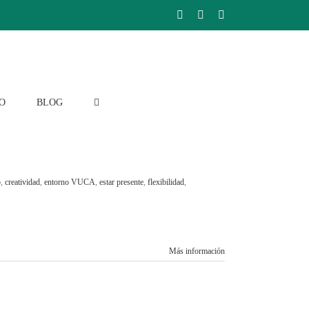
Facebook
Instagram
LinkedIn
O
BLOG
o
,
creatividad
,
entorno VUCA
,
estar presente
,
flexibilidad
,
Más información