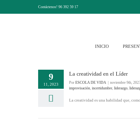
Saltar
Contáctenos! 96 392 59 17
al
contenido
INICIO
PRESEN
La creatividad en el Líder
9
Por
ESCOLA DE VIDA
|
noviembre 9th, 202
11, 2023
improvisación
,
incertidumbre
,
liderazgo
,
lideraz
La creatividad es una habilidad que, como 