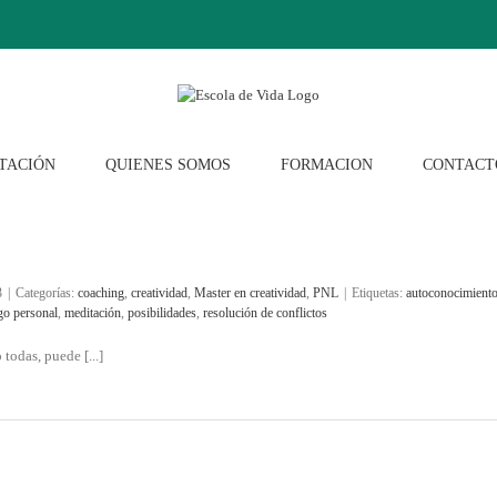
TACIÓN
QUIENES SOMOS
FORMACION
CONTACT
3
|
Categorías:
coaching
,
creatividad
,
Master en creatividad
,
PNL
|
Etiquetas:
autoconocimient
go personal
,
meditación
,
posibilidades
,
resolución de conflictos
todas, puede [...]