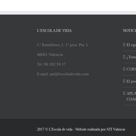
L’ESCOLA DE VIDA
NOTIC
C/ Ramilletes, 1- 1° piso, Pta. 1
El ego
46001 Valencia
¿Toma
Tel. 96 392 59 17
CURS
E-mail: pnl@escoladevida.com
El po
APLA
COAC
2017 © L'Escola de vida - Website realizada por
ATI Valencia