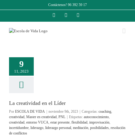
Saltar
Contáctenos! 96 392 59 17
al
contenido
Facebook
Instagram
LinkedIn
9
11, 2023
La creatividad en el Líder
Por
ESCOLA DE VIDA
|
noviembre 9th, 2023
|
Categorías:
coaching
,
creatividad
,
Master en creatividad
,
PNL
|
Etiquetas:
autoconocimiento
,
creatividad
,
entorno VUCA
,
estar presente
,
flexibilidad
,
improvisación
,
incertidumbre
,
liderazgo
,
liderazgo personal
,
meditación
,
posibilidades
,
resolución
de conflictos