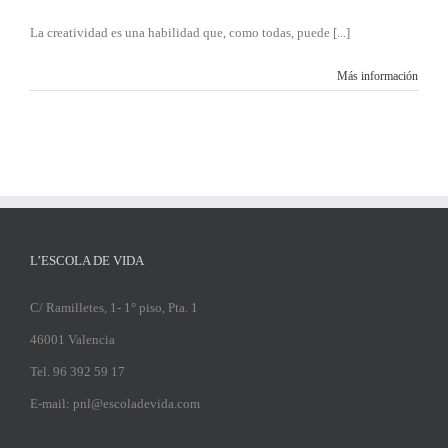
La creatividad es una habilidad que, como todas, puede [...]
Más información
L’ESCOLA DE VIDA
C/ Ramilletes, 1- 1° piso, Pta. 1
46001 Valencia
Tel. 96 392 59 17
E-mail: pnl@escoladevida.com