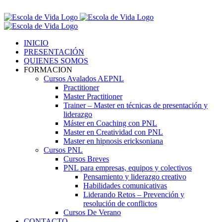
Saltar
Contáctenos! 96 392 59 17
al
Facebook
Instagram
LinkedIn
contenido
INICIO
PRESENTACIÓN
QUIENES SOMOS
FORMACION
Cursos Avalados AEPNL
Practitioner
Master Practitioner
Trainer – Master en técnicas de presentación y
liderazgo
Máster en Coaching con PNL
Master en Creatividad con PNL
Master en hipnosis ericksoniana
Cursos PNL
Cursos Breves
PNL para empresas, equipos y colectivos
Pensamiento y liderazgo creativo
Habilidades comunicativas
Liderando Retos – Prevención y
resolución de conflictos
Cursos De Verano
CONTACTO