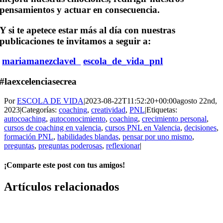
pensamientos y actuar en consecuencia.
Y si te apetece estar más al día con nuestras
publicaciones te invitamos a seguir a:
mariamanezclavel
escola_de_vida_pnl
#laexcelenciasecrea
Por
ESCOLA DE VIDA
|
2023-08-22T11:52:20+00:00
agosto 22nd,
2023
|
Categorías:
coaching
,
creatividad
,
PNL
|
Etiquetas:
autocoaching
,
autoconocimiento
,
coaching
,
crecimiento personal
,
cursos de coaching en valencia
,
cursos PNL en Valencia
,
decisiones
,
formación PNL
,
habilidades blandas
,
pensar por uno mismo
,
preguntas
,
preguntas poderosas
,
reflexionar
|
¡Comparte este post con tus amigos!
Facebook
X
WhatsApp
Correo
Artículos relacionados
electrónico