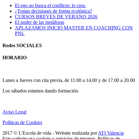
El ego no busca el conflicto: lo crea.
¿Tomas decisiones de forma ecológica?
CURSOS BREVES DE VERANO 2026
El poder de las metáforas
APLAZAMOS INICIO MASTER EN COACHING CON
PNL
Redes SOCIALES
HORARIO
Horario atención al publico:
Lunes a Jueves con cita previa, de 11.00 a 14.00 y de 17.00 a 20.00
Los sábados estamos dando formación.
Aviso Legal
Políticas de Cookies
2017 © L'Escola de vida - Website realizada por
ATI Valencia
Facebook
Instagram
LinkedIn
Este website usa cookies y servicios de terceros. Políticas de