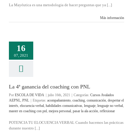
La Mayéutica es una metodologia de hacer preguntas que ya [...]
Más información
16
07, 2021
La 4ª ganancia del coaching con PNL
Por
ESCOLA DE VIDA
|
julio 16th, 2021
|
Categorías:
Cursos Avalados
AEPNL
,
PNL
|
Etiquetas:
acompañamiento
,
coaching
,
comunicación
,
despertar el
interés
,
elocuencia verbal
,
habilidades comunicativas
,
lenguaje
,
lenguaje no verbal
,
master en coaching con pnl
,
mejora personal
,
pasar la ala acción
,
reflexionar
POTENCIA TU ELOCUENCIA VERBAL Cuando hacemos las prácticas
durante nuestro [...]