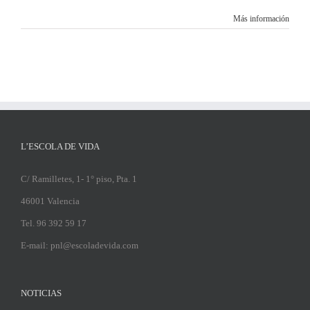
Más información
L’ESCOLA DE VIDA
C/ Ramilletes, 1- 1° piso, Pta. 1
46001 Valencia
Tel. 96 392 59 17
E-mail: pnl@escoladevida.com
NOTICIAS