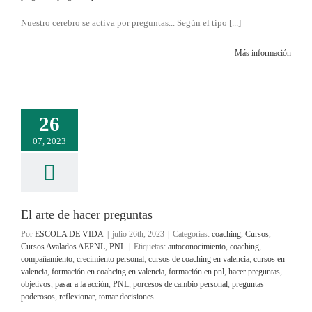
Nuestro cerebro se activa por preguntas... Según el tipo [...]
Más información
26
07, 2023
El arte de hacer preguntas
Por
ESCOLA DE VIDA
|
julio 26th, 2023
|
Categorías:
coaching
,
Cursos
,
Cursos Avalados AEPNL
,
PNL
|
Etiquetas:
autoconocimiento
,
coaching
,
compañamiento
,
crecimiento personal
,
cursos de coaching en valencia
,
cursos en
valencia
,
formación en coahcing en valencia
,
formación en pnl
,
hacer preguntas
,
objetivos
,
pasar a la acción
,
PNL
,
porcesos de cambio personal
,
preguntas
poderosos
,
reflexionar
,
tomar decisiones