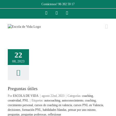
Saltar
Contáctenos! 96 392 59 17
al
contenido
Facebook
Instagram
LinkedIn
22
08, 2023
Preguntas útiles
Por
ESCOLA DE VIDA
|
agosto 22nd, 2023
|
Categorías:
coaching
,
creatividad
,
PNL
|
Etiquetas:
autocoaching
,
autoconocimiento
,
coaching
,
crecimiento personal
,
cursos de coaching en valencia
,
cursos PNL en Valencia
,
decisiones
,
formación PNL
,
habilidades blandas
,
pensar por uno mismo
,
preguntas
,
preguntas poderosas
,
reflexionar