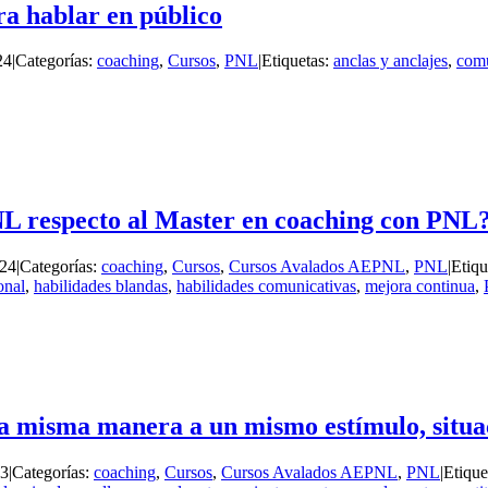
ra hablar en público
24
|
Categorías:
coaching
,
Cursos
,
PNL
|
Etiquetas:
anclas y anclajes
,
comu
PNL respecto al Master en coaching con PNL
024
|
Categorías:
coaching
,
Cursos
,
Cursos Avalados AEPNL
,
PNL
|
Etiqu
onal
,
habilidades blandas
,
habilidades comunicativas
,
mejora continua
,
la misma manera a un mismo estímulo, situ
23
|
Categorías:
coaching
,
Cursos
,
Cursos Avalados AEPNL
,
PNL
|
Etique