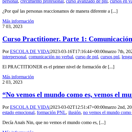
personal
,
crecimiento profesional
,
curso avanzado de pnl
,
cursos en v
¿Por qué las personas reaccionamos de manera diferente a [...]
Más información
7
03, 2023
Curso Practitioner. Parte 1: Comunicación
Por
ESCOLA DE VIDA
|
2023-03-16T17:16:44+00:00
marzo 7th, 20
interpersonal
,
comunicación no verbal
,
curso de pnl
,
cursos pnl
,
lengu
El PRACTITIONER es el primer nivel de formación de [...]
Más información
2
03, 2023
“No vemos el mundo como es, vemos el m
Por
ESCOLA DE VIDA
|
2023-03-02T12:51:47+00:00
marzo 2nd, 2
estado emocional
,
formación PNL
,
ilusión
,
no vemos el mundo como
Decía Anaïs Nin, que no vemos el mundo como es, [...]