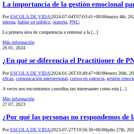
La importancia de la gestión emocional pa
Por
ESCOLA DE VIDA
|
2024-07-04T07:03:41+00:00
marzo 4th, 20
interna
,
hablar en público
,
oratoria
,
PNL
|
La primera área de competencia a entrenar a la [...]
Más información
26
01, 2024
¿En qué se diferencia el Practitioner de 
Por
ESCOLA DE VIDA
|
2024-01-26T10:49:47+00:00
enero 26th, 2
eficaz
,
comunicación interpersonal
,
cursos en valencia
,
gestión emoci
A veces nos encontramos consultas tan interesantes como esta [...]
Más información
27
07, 2023
¿Por qué las personas no respondemos de 
Por
ESCOLA DE VIDA
|
2023-07-27T10:56:30+00:00
julio 27th, 20