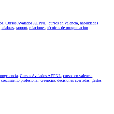
os
,
Cursos Avalados AEPNL
,
cursos en valencia
,
habilidades
,
palabras
,
rapport
,
relaciones
,
técnicas de programación
ongruencia
,
Cursos Avalados AEPNL
,
cursos en valencia
,
,
crecimiento profesional
,
creencias
,
decisiones acertadas
,
gestos
,