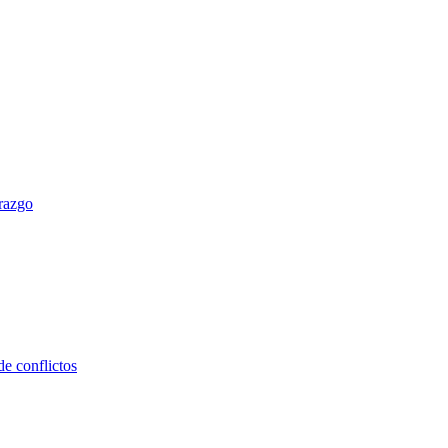
erazgo
e conflictos