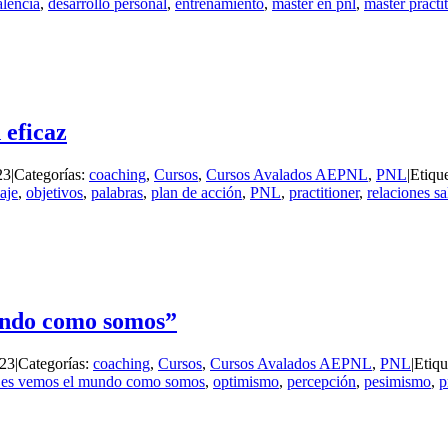
alencia
,
desarrollo personal
,
entrenamiento
,
master en pnl
,
master practi
 eficaz
23
|
Categorías:
coaching
,
Cursos
,
Cursos Avalados AEPNL
,
PNL
|
Etiqu
aje
,
objetivos
,
palabras
,
plan de acción
,
PNL
,
practitioner
,
relaciones s
undo como somos”
023
|
Categorías:
coaching
,
Cursos
,
Cursos Avalados AEPNL
,
PNL
|
Etiqu
 es vemos el mundo como somos
,
optimismo
,
percepción
,
pesimismo
,
p