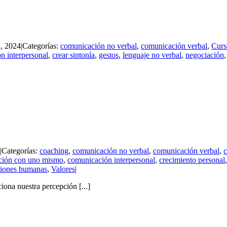
h, 2024
|
Categorías:
comunicación no verbal
,
comunicación verbal
,
Curs
n interpersonal
,
crear sintonía
,
gestos
,
lenguaje no verbal
,
negociación
|
Categorías:
coaching
,
comunicación no verbal
,
comunicación verbal
,
c
ción con uno mismo
,
comunicación interpersonal
,
crecimiento personal
ciones humanas
,
Valores
|
ona nuestra percepción [...]