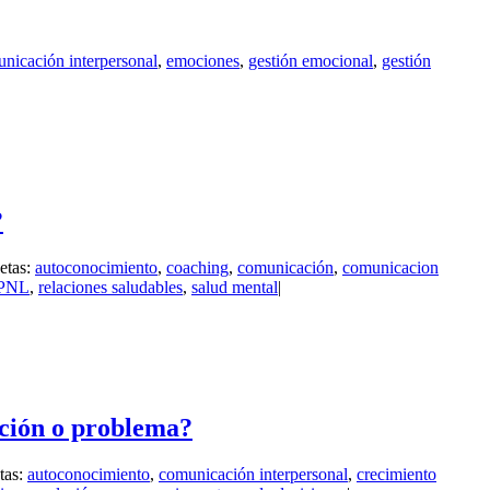
nicación interpersonal
,
emociones
,
gestión emocional
,
gestión
?
etas:
autoconocimiento
,
coaching
,
comunicación
,
comunicacion
PNL
,
relaciones saludables
,
salud mental
|
ación o problema?
tas:
autoconocimiento
,
comunicación interpersonal
,
crecimiento