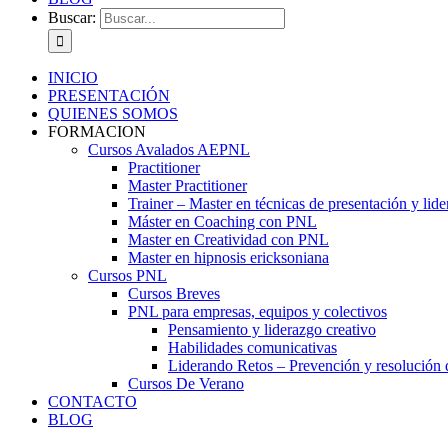
Buscar:
INICIO
PRESENTACIÓN
QUIENES SOMOS
FORMACION
Cursos Avalados AEPNL
Practitioner
Master Practitioner
Trainer – Master en técnicas de presentación y lid
Máster en Coaching con PNL
Master en Creatividad con PNL
Master en hipnosis ericksoniana
Cursos PNL
Cursos Breves
PNL para empresas, equipos y colectivos
Pensamiento y liderazgo creativo
Habilidades comunicativas
Liderando Retos – Prevención y resolución d
Cursos De Verano
CONTACTO
BLOG