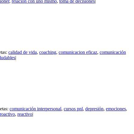
tioner
,
relación con uno mismo
,
toma de decisiones
|
etas:
calidad de vida
,
coaching
,
comunicacion eficaz
,
comunicación
aludables
|
etas:
comunicación interpersonal
,
cursos pnl
,
depresión
,
emociones
,
roactivo
,
reactivo
|