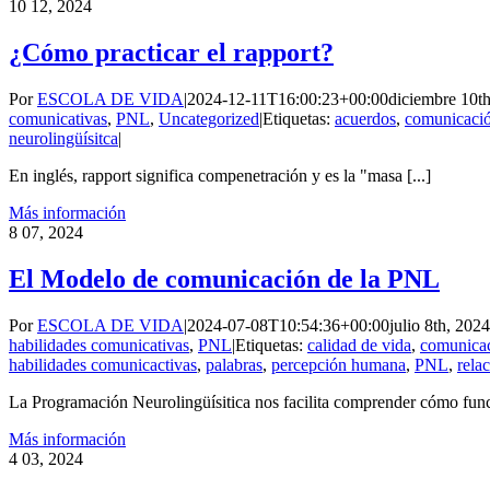
10
12, 2024
¿Cómo practicar el rapport?
Por
ESCOLA DE VIDA
|
2024-12-11T16:00:23+00:00
diciembre 10t
comunicativas
,
PNL
,
Uncategorized
|
Etiquetas:
acuerdos
,
comunicació
neurolingüísitca
|
En inglés, rapport significa compenetración y es la "masa [...]
Más información
8
07, 2024
El Modelo de comunicación de la PNL
Por
ESCOLA DE VIDA
|
2024-07-08T10:54:36+00:00
julio 8th, 2024
habilidades comunicativas
,
PNL
|
Etiquetas:
calidad de vida
,
comunica
habilidades comunicactivas
,
palabras
,
percepción humana
,
PNL
,
rela
La Programación Neurolingüísitica nos facilita comprender cómo funci
Más información
4
03, 2024