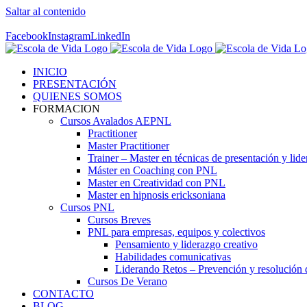
Saltar al contenido
Contáctenos! 96 392 59 17
Facebook
Instagram
LinkedIn
INICIO
PRESENTACIÓN
QUIENES SOMOS
FORMACION
Cursos Avalados AEPNL
Practitioner
Master Practitioner
Trainer – Master en técnicas de presentación y lid
Máster en Coaching con PNL
Master en Creatividad con PNL
Master en hipnosis ericksoniana
Cursos PNL
Cursos Breves
PNL para empresas, equipos y colectivos
Pensamiento y liderazgo creativo
Habilidades comunicativas
Liderando Retos – Prevención y resolución d
Cursos De Verano
CONTACTO
BLOG