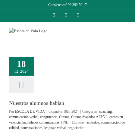
Saltar
Contáctenos! 96 392 59 17
al
contenido
Facebook
Instagram
LinkedIn
18
12, 2024
Nuestros alumnos hablan
Por
ESCOLA DE VIDA
|
diciembre 18th, 2024
|
Categorías:
coaching
,
comunicación verbal
,
congruencia
,
Cursos
,
Cursos Avalados AEPNL
,
cursos en
valencia
,
habilidades comunicativas
,
PNL
|
Etiquetas:
acuerdos
,
comunicación de
calidad
,
conversaciones
,
lenguaje verbal
,
negociación