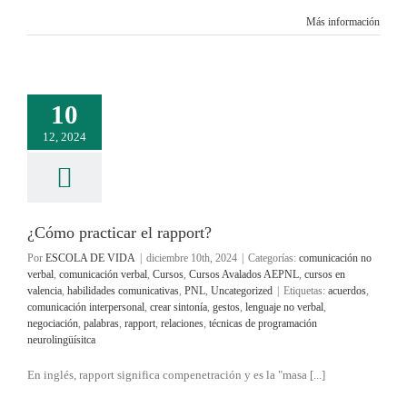
Más información
10
12, 2024
¿Cómo practicar el rapport?
Por
ESCOLA DE VIDA
|
diciembre 10th, 2024
|
Categorías:
comunicación no
verbal
,
comunicación verbal
,
Cursos
,
Cursos Avalados AEPNL
,
cursos en
valencia
,
habilidades comunicativas
,
PNL
,
Uncategorized
|
Etiquetas:
acuerdos
,
comunicación interpersonal
,
crear sintonía
,
gestos
,
lenguaje no verbal
,
negociación
,
palabras
,
rapport
,
relaciones
,
técnicas de programación
neurolingüísitca
En inglés, rapport significa compenetración y es la "masa [...]