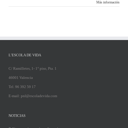
Más información
L’ESCOLA DE VIDA
C/ Ramilletes, 1- 1° piso, Pta. 1
46001 Valencia
Tel. 96 392 59 17
E-mail: pnl@escoladevida.com
NOTICIAS