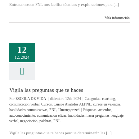
Entrenarnos en PNL nos facilita técnicas y exploraciones para [...]
Más información
12
12, 2024
Vigila las preguntas que te haces
Por
ESCOLA DE VIDA
|
diciembre 12th, 2024
|
Categorías:
coaching
,
comunicación verbal
,
Cursos
,
Cursos Avalados AEPNL
,
cursos en valencia
,
habilidades comunicativas
,
PNL
,
Uncategorized
|
Etiquetas:
acuerdos
,
autoconocimiento
,
comunicacion eficaz
,
habilidades
,
hacer preguntas
,
lenguaje
verbal
,
negociación
,
palabras
,
PNL
Vigila las preguntas que te haces porque determinarán las [...]