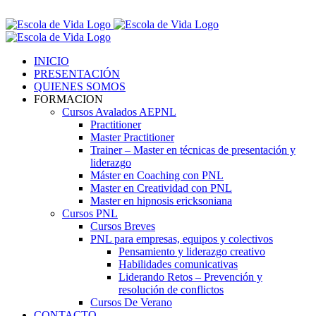
Saltar
Contáctenos! 96 392 59 17
al
Facebook
Instagram
LinkedIn
contenido
INICIO
PRESENTACIÓN
QUIENES SOMOS
FORMACION
Cursos Avalados AEPNL
Practitioner
Master Practitioner
Trainer – Master en técnicas de presentación y
liderazgo
Máster en Coaching con PNL
Master en Creatividad con PNL
Master en hipnosis ericksoniana
Cursos PNL
Cursos Breves
PNL para empresas, equipos y colectivos
Pensamiento y liderazgo creativo
Habilidades comunicativas
Liderando Retos – Prevención y
resolución de conflictos
Cursos De Verano
CONTACTO