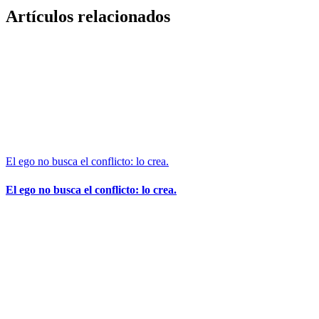
Facebook
X
WhatsApp
Correo
Artículos relacionados
electrónico
El ego no busca el conflicto: lo crea.
El ego no busca el conflicto: lo crea.