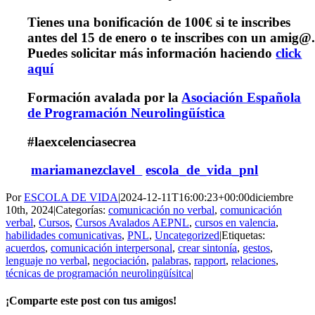
Tienes una
bonificación de 100€ si te inscribes
antes del 15 de enero o te inscribes con un amig@
Puedes solicitar más información haciendo
click
aquí
Formación avalada por la
Asociación Española
de Programación Neurolingüística
#laexcelenciasecrea
mariamanezclavel
escola_de_vida_pnl
Por
ESCOLA DE VIDA
|
2024-12-11T16:00:23+00:00
diciembre
10th, 2024
|
Categorías:
comunicación no verbal
,
comunicación
verbal
,
Cursos
,
Cursos Avalados AEPNL
,
cursos en valencia
,
habilidades comunicativas
,
PNL
,
Uncategorized
|
Etiquetas:
acuerdos
,
comunicación interpersonal
,
crear sintonía
,
gestos
,
lenguaje no verbal
,
negociación
,
palabras
,
rapport
,
relaciones
,
técnicas de programación neurolingüísitca
|
¡Comparte este post con tus amigos!