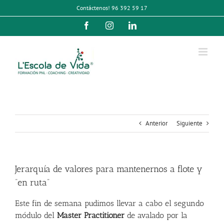
Saltar
Contáctenos! 96 392 59 17
al
contenido
Facebook
Instagram
LinkedIn
Anterior
Siguiente
Jerarquía de valores para mantenernos a flote y
“en ruta”
Este fin de semana pudimos llevar a cabo el segundo
módulo del
Master Practitioner
de avalado por la