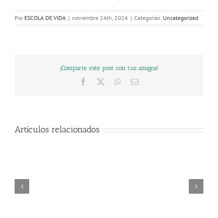
Por
ESCOLA DE VIDA
|
noviembre 24th, 2024
|
Categorías:
Uncategorized
¡Comparte este post con tus amigos!
Facebook
X
WhatsApp
Correo
electrónico
Artículos relacionados
Un
año
El
nuevo
ego
o
¡L’Escola
La
no
365
se
satisfacción
Liderazgo
busca
oportuni
ha
del
creativo
el
para
trasladado!
logro
conflicto:
avanzar