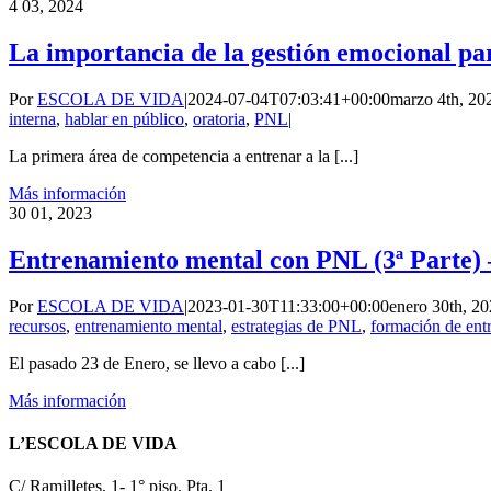
4
03, 2024
La importancia de la gestión emocional pa
Por
ESCOLA DE VIDA
|
2024-07-04T07:03:41+00:00
marzo 4th, 20
interna
,
hablar en público
,
oratoria
,
PNL
|
La primera área de competencia a entrenar a la [...]
Más información
30
01, 2023
Entrenamiento mental con PNL (3ª Parte) 
Por
ESCOLA DE VIDA
|
2023-01-30T11:33:00+00:00
enero 30th, 2
recursos
,
entrenamiento mental
,
estrategias de PNL
,
formación de ent
El pasado 23 de Enero, se llevo a cabo [...]
Más información
L’ESCOLA DE VIDA
C/ Ramilletes, 1- 1° piso, Pta. 1