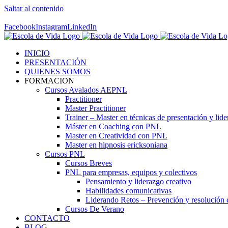
Saltar al contenido
Contáctenos! 96 392 59 17
Facebook
Instagram
LinkedIn
INICIO
PRESENTACIÓN
QUIENES SOMOS
FORMACION
Cursos Avalados AEPNL
Practitioner
Master Practitioner
Trainer – Master en técnicas de presentación y lid
Máster en Coaching con PNL
Master en Creatividad con PNL
Master en hipnosis ericksoniana
Cursos PNL
Cursos Breves
PNL para empresas, equipos y colectivos
Pensamiento y liderazgo creativo
Habilidades comunicativas
Liderando Retos – Prevención y resolución d
Cursos De Verano
CONTACTO
BLOG