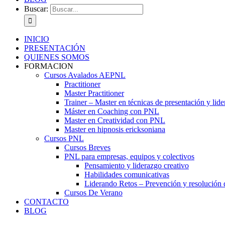
Buscar:
INICIO
PRESENTACIÓN
QUIENES SOMOS
FORMACION
Cursos Avalados AEPNL
Practitioner
Master Practitioner
Trainer – Master en técnicas de presentación y lid
Máster en Coaching con PNL
Master en Creatividad con PNL
Master en hipnosis ericksoniana
Cursos PNL
Cursos Breves
PNL para empresas, equipos y colectivos
Pensamiento y liderazgo creativo
Habilidades comunicativas
Liderando Retos – Prevención y resolución d
Cursos De Verano
CONTACTO
BLOG