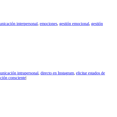
nicación interpersonal
,
emociones
,
gestión emocional
,
gestión
unicación intrapersonal
,
directo en Instagram
,
elicitar estados de
ación consciente
|