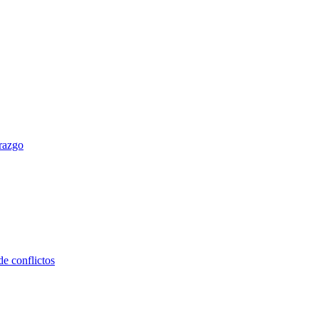
erazgo
e conflictos