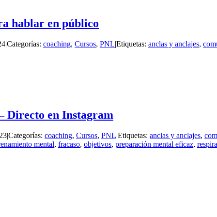
ra hablar en público
24
|
Categorías:
coaching
,
Cursos
,
PNL
|
Etiquetas:
anclas y anclajes
,
comu
– Directo en Instagram
023
|
Categorías:
coaching
,
Cursos
,
PNL
|
Etiquetas:
anclas y anclajes
,
com
renamiento mental
,
fracaso
,
objetivos
,
preparación mental eficaz
,
respir