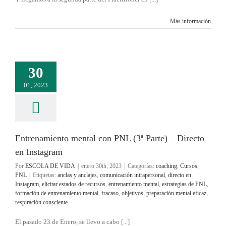
Más información
30
01, 2023
Entrenamiento mental con PNL (3ª Parte) – Directo
en Instagram
Por
ESCOLA DE VIDA
|
enero 30th, 2023
|
Categorías:
coaching
,
Cursos
,
PNL
|
Etiquetas:
anclas y anclajes
,
comunicación intrapersonal
,
directo en
Instagram
,
elicitar estados de recursos
,
entrenamiento mental
,
estrategias de PNL
,
formación de entrenamiento mental
,
fracaso
,
objetivos
,
preparación mental eficaz
,
respiración consciente
El pasado 23 de Enero, se llevo a cabo [...]