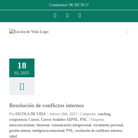
Saltar
Contáctenos! 96 392 59 17
al
contenido
Facebook
Instagram
LinkedIn
18
02, 2025
Resolución de conflictos internos
Por
ESCOLA DE VIDA
|
febrero 18th, 2025
|
Categorías:
coaching
,
congruencia
,
Cursos
,
Cursos Avalados AEPNL
,
PNL
|
Etiquetas:
autoconocimiento
,
bienestar
,
comunicación intrapersonal
,
crecimiento personal
,
gestión interna
,
inteligencia emocional
,
PNL
,
resolución de conflictos internos
,
salud