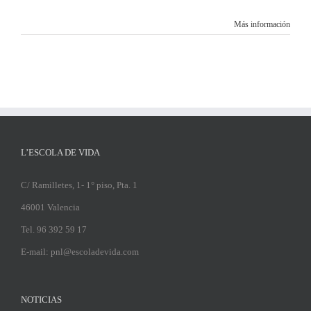
Más información
L’ESCOLA DE VIDA
C/ Ramilletes, 1- 1° piso, Pta. 1
46001 Valencia
Tel. 96 392 59 17
E-mail: pnl@escoladevida.com
NOTICIAS