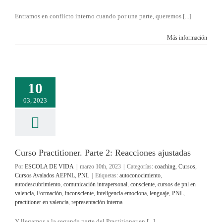
Entramos en conflicto interno cuando por una parte, queremos [...]
Más información
10
03, 2023
Curso Practitioner. Parte 2: Reacciones ajustadas
Por
ESCOLA DE VIDA
|
marzo 10th, 2023
|
Categorías:
coaching
,
Cursos
,
Cursos Avalados AEPNL
,
PNL
|
Etiquetas:
autoconocimiento
,
autodescubrimiento
,
comunicación intrapersonal
,
consciente
,
cursos de pnl en
valencia
,
Formación
,
inconsciente
,
inteligencia emociona
,
lenguaje
,
PNL
,
practitioner en valencia
,
representación interna
Y llegamos a la segunda parte del Practitioner en [...]