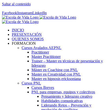
Saltar al contenido
Contáctenos! 96 392 59 17
Facebook
Instagram
LinkedIn
INICIO
PRESENTACIÓN
QUIENES SOMOS
FORMACION
Cursos Avalados AEPNL
Practitioner
Master Practitioner
Trainer – Master en técnicas de presentación y
liderazgo
Máster en Coaching con PNL
Master en Creatividad con PNL
Master en hipnosis ericksoniana
Cursos PNL
Cursos Breves
PNL para empresas, equipos y colectivos
Pensamiento y liderazgo creativo
Habilidades comunicativas
Liderando Retos – Prevención y
resolución de conflictos