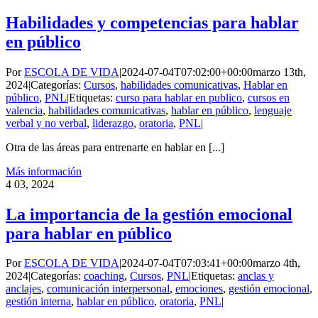
Habilidades y competencias para hablar
en público
Por
ESCOLA DE VIDA
|
2024-07-04T07:02:00+00:00
marzo 13th,
2024
|
Categorías:
Cursos
,
habilidades comunicativas
,
Hablar en
público
,
PNL
|
Etiquetas:
curso para hablar en publico
,
cursos en
valencia
,
habilidades comunicativas
,
hablar en público
,
lenguaje
verbal y no verbal
,
liderazgo
,
oratoria
,
PNL
|
Otra de las áreas para entrenarte en hablar en [...]
Más información
4
03, 2024
La importancia de la gestión emocional
para hablar en público
Por
ESCOLA DE VIDA
|
2024-07-04T07:03:41+00:00
marzo 4th,
2024
|
Categorías:
coaching
,
Cursos
,
PNL
|
Etiquetas:
anclas y
anclajes
,
comunicación interpersonal
,
emociones
,
gestión emocional
,
gestión interna
,
hablar en público
,
oratoria
,
PNL
|