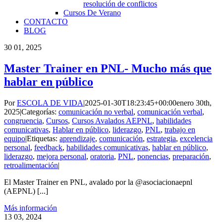
resolución de conflictos
Cursos De Verano
CONTACTO
BLOG
30
01, 2025
Master Trainer en PNL- Mucho más que
hablar en público
Por
ESCOLA DE VIDA
|
2025-01-30T18:23:45+00:00
enero 30th,
2025
|
Categorías:
comunicación no verbal
,
comunicación verbal
,
congruencia
,
Cursos
,
Cursos Avalados AEPNL
,
habilidades
comunicativas
,
Hablar en público
,
liderazgo
,
PNL
,
trabajo en
equipo
|
Etiquetas:
aprendizaje
,
comunicación
,
estrategia
,
excelencia
personal
,
feedback
,
habilidades comunicativas
,
hablar en público
,
liderazgo
,
mejora personal
,
oratoria
,
PNL
,
ponencias
,
preparación
,
retroalimentación
|
El Master Trainer en PNL, avalado por la @asociacionaepnl
(AEPNL) [...]
Más información
13
03, 2024