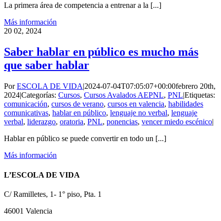
La primera área de competencia a entrenar a la [...]
Más información
20
02, 2024
Saber hablar en público es mucho más
que saber hablar
Por
ESCOLA DE VIDA
|
2024-07-04T07:05:07+00:00
febrero 20th,
2024
|
Categorías:
Cursos
,
Cursos Avalados AEPNL
,
PNL
|
Etiquetas:
comunicación
,
cursos de verano
,
cursos en valencia
,
habilidades
comunicativas
,
hablar en público
,
lenguaje no verbal
,
lenguaje
verbal
,
liderazgo
,
oratoria
,
PNL
,
ponencias
,
vencer miedo escénico
|
Hablar en público se puede convertir en todo un [...]
Más información
L’ESCOLA DE VIDA
C/ Ramilletes, 1- 1° piso, Pta. 1
46001 Valencia