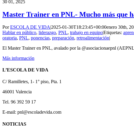
30
01, 2025
Master Trainer en PNL- Mucho más que ha
Por
ESCOLA DE VIDA
|
2025-01-30T18:23:45+00:00
enero 30th, 2
Hablar en público
,
liderazgo
,
PNL
,
trabajo en equipo
|
Etiquetas:
apren
oratoria
,
PNL
,
ponencias
,
preparación
,
retroalimentación
|
El Master Trainer en PNL, avalado por la @asociacionaepnl (AEPNL) 
Más información
L’ESCOLA DE VIDA
C/ Ramilletes, 1- 1° piso, Pta. 1
46001 Valencia
Tel. 96 392 59 17
E-mail: pnl@escoladevida.com
NOTICIAS