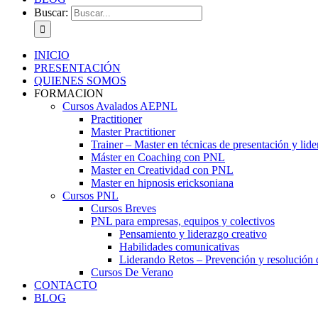
Buscar:
INICIO
PRESENTACIÓN
QUIENES SOMOS
FORMACION
Cursos Avalados AEPNL
Practitioner
Master Practitioner
Trainer – Master en técnicas de presentación y lid
Máster en Coaching con PNL
Master en Creatividad con PNL
Master en hipnosis ericksoniana
Cursos PNL
Cursos Breves
PNL para empresas, equipos y colectivos
Pensamiento y liderazgo creativo
Habilidades comunicativas
Liderando Retos – Prevención y resolución d
Cursos De Verano
CONTACTO
BLOG