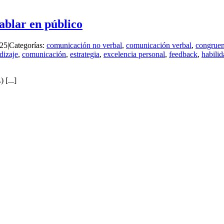
blar en público
025
|
Categorías:
comunicación no verbal
,
comunicación verbal
,
congruen
dizaje
,
comunicación
,
estrategia
,
excelencia personal
,
feedback
,
habili
[...]