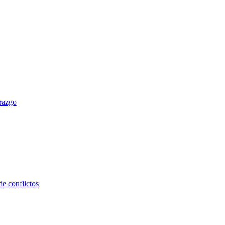
erazgo
e conflictos