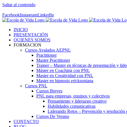
Saltar al contenido
Contáctenos! 96 392 59 17
Facebook
Instagram
LinkedIn
INICIO
PRESENTACIÓN
QUIENES SOMOS
FORMACION
Cursos Avalados AEPNL
Practitioner
Master Practitioner
Trainer – Master en técnicas de presentación y lid
Máster en Coaching con PNL
Master en Creatividad con PNL
Master en hipnosis ericksoniana
Cursos PNL
Cursos Breves
PNL para empresas, equipos y colectivos
Pensamiento y liderazgo creativo
Habilidades comunicativas
Liderando Retos – Prevención y resolución d
Cursos De Verano
CONTACTO
BLOG