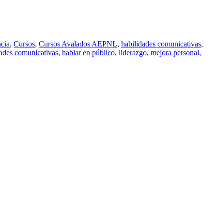
cia
,
Cursos
,
Cursos Avalados AEPNL
,
habilidades comunicativas
,
dades comunicativas
,
hablar en público
,
liderazgo
,
mejora personal
,