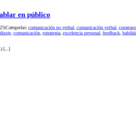
blar en público
025
|
Categorías:
comunicación no verbal
,
comunicación verbal
,
congruen
dizaje
,
comunicación
,
estrategia
,
excelencia personal
,
feedback
,
habili
[...]