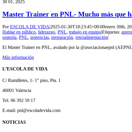
30
01, 2025
Master Trainer en PNL- Mucho más que ha
Por
ESCOLA DE VIDA
|
2025-01-30T18:23:45+00:00
enero 30th, 2
Hablar en público
,
liderazgo
,
PNL
,
trabajo en equipo
|
Etiquetas:
apren
oratoria
,
PNL
,
ponencias
,
preparación
,
retroalimentación
|
El Master Trainer en PNL, avalado por la @asociacionaepnl (AEPNL) 
Más información
L’ESCOLA DE VIDA
C/ Ramilletes, 1- 1° piso, Pta. 1
46001 Valencia
Tel. 96 392 59 17
E-mail: pnl@escoladevida.com
NOTICIAS