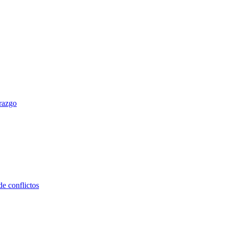
erazgo
e conflictos