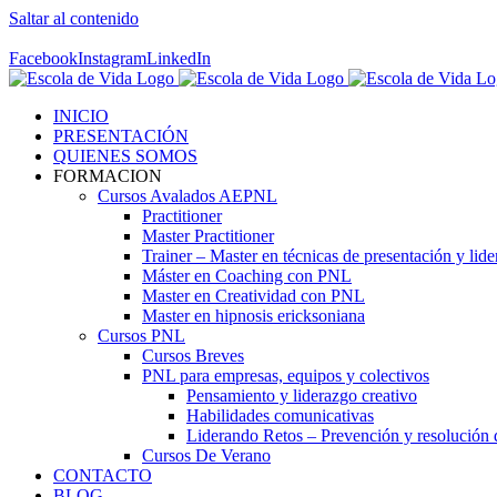
Saltar al contenido
Contáctenos! 96 392 59 17
Facebook
Instagram
LinkedIn
INICIO
PRESENTACIÓN
QUIENES SOMOS
FORMACION
Cursos Avalados AEPNL
Practitioner
Master Practitioner
Trainer – Master en técnicas de presentación y lid
Máster en Coaching con PNL
Master en Creatividad con PNL
Master en hipnosis ericksoniana
Cursos PNL
Cursos Breves
PNL para empresas, equipos y colectivos
Pensamiento y liderazgo creativo
Habilidades comunicativas
Liderando Retos – Prevención y resolución d
Cursos De Verano
CONTACTO
BLOG