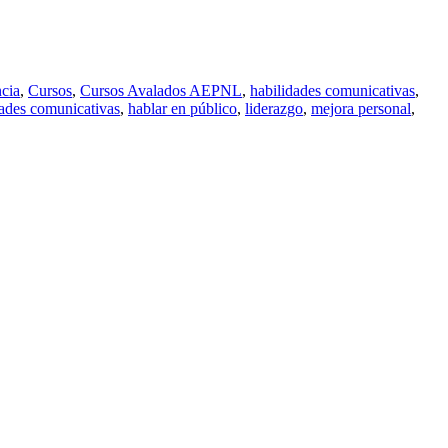
cia
,
Cursos
,
Cursos Avalados AEPNL
,
habilidades comunicativas
,
dades comunicativas
,
hablar en público
,
liderazgo
,
mejora personal
,