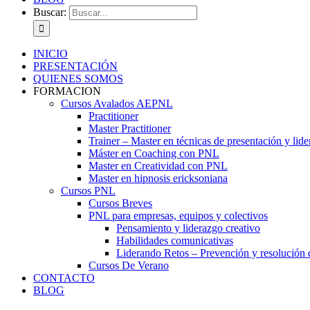
Buscar:
INICIO
PRESENTACIÓN
QUIENES SOMOS
FORMACION
Cursos Avalados AEPNL
Practitioner
Master Practitioner
Trainer – Master en técnicas de presentación y lid
Máster en Coaching con PNL
Master en Creatividad con PNL
Master en hipnosis ericksoniana
Cursos PNL
Cursos Breves
PNL para empresas, equipos y colectivos
Pensamiento y liderazgo creativo
Habilidades comunicativas
Liderando Retos – Prevención y resolución d
Cursos De Verano
CONTACTO
BLOG