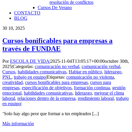
resolución de conflictos
Cursos De Verano
CONTACTO
BLOG
30
10, 2025
Cursos bonificables para empresas a
través de FUNDAE
Por
ESCOLA DE VIDA
|
2025-11-04T13:05:17+00:00
octubre 30th,
2025
|
Categorías:
comunicación no verbal
,
comunicación verbal
,
Cursos
,
habilidades comunicativas
,
Hablar en público
,
liderazgo
,
PNL
,
trabajo en equipo
|
Etiquetas:
comunicación no violenta
,
creatividad
,
cursos bonificables para empresas
,
cursos para
empresas
,
especificación de objetivos
,
formación continua
,
gestión
emocional
,
habilidades comunicativas
,
liderazgo
,
mejorar el clima
laboral
,
relaciones dentro de la empresa
,
rendimiento laboral
,
trabajo
en equipo
|
‘Solo hay algo peor que formar a tus empleados [...]
Más información