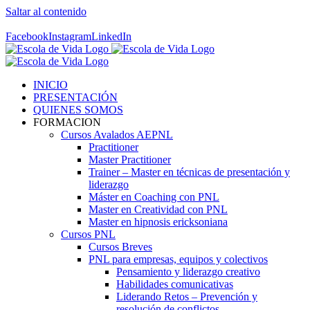
Saltar al contenido
Contáctenos! 96 392 59 17
Facebook
Instagram
LinkedIn
INICIO
PRESENTACIÓN
QUIENES SOMOS
FORMACION
Cursos Avalados AEPNL
Practitioner
Master Practitioner
Trainer – Master en técnicas de presentación y
liderazgo
Máster en Coaching con PNL
Master en Creatividad con PNL
Master en hipnosis ericksoniana
Cursos PNL
Cursos Breves
PNL para empresas, equipos y colectivos
Pensamiento y liderazgo creativo
Habilidades comunicativas
Liderando Retos – Prevención y
resolución de conflictos