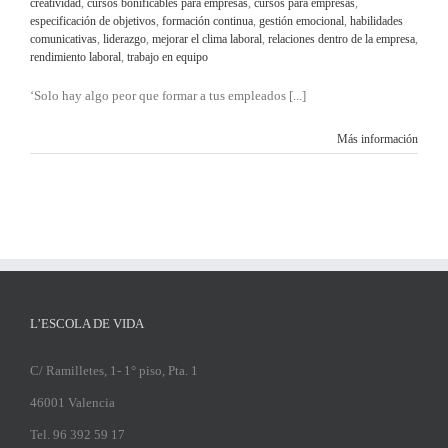
creatividad
,
cursos bonificables para empresas
,
cursos para empresas
,
especificación de objetivos
,
formación continua
,
gestión emocional
,
habilidades
comunicativas
,
liderazgo
,
mejorar el clima laboral
,
relaciones dentro de la empresa
,
rendimiento laboral
,
trabajo en equipo
‘Solo hay algo peor que formar a tus empleados [...]
Más información
L’ESCOLA DE VIDA
C/ Ramilletes, 1- 1° piso, Pta. 1
46001 Valencia
Tel. 96 392 59 17