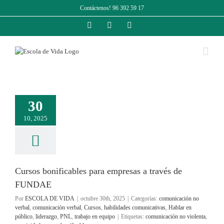
Saltar
Contáctenos! 96 392 59 17
al
contenido
Facebook
Instagram
LinkedIn
30
10, 2025
Cursos bonificables para empresas a través de
FUNDAE
Por
ESCOLA DE VIDA
|
octubre 30th, 2025
|
Categorías:
comunicación no
verbal
,
comunicación verbal
,
Cursos
,
habilidades comunicativas
,
Hablar en
público
,
liderazgo
,
PNL
,
trabajo en equipo
|
Etiquetas:
comunicación no violenta
,