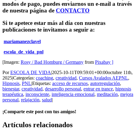
modos de pago, puedes enviarnos un e-mail a través
de nuestra página de
CONTACTO
Si te apetece estar más al día con nuestras
publicaciones te invitamos a seguir a:
mariamanezclavel
escola_de_vida_pnl
[Imagen:
Rosy / Bad Homburg / Germany
from
Pixabay ]
Por
ESCOLA DE VIDA
|
2025-10-11T09:59:01+00:00
octubre 11th,
2025
|
Categorías:
coaching
,
creatividad
,
Cursos Avalados AEPNL
,
Hipnosis
,
PNL
|
Etiquetas:
acceso de recursos
,
autorregulación
,
bienestar
,
creatividad
,
desarrollo personal
,
entrar en trance
,
hipnosis
terapéutica
,
inconsciente
,
inteligencia emocional
,
meditación
,
mejora
personal
,
relajación
,
salud
|
¡Comparte este post con tus amigos!
Facebook
X
WhatsApp
Correo
Artículos relacionados
electrónico