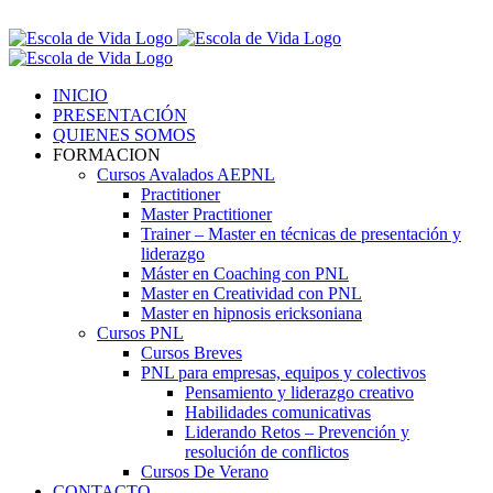
Saltar
Contáctenos! 96 392 59 17
al
Facebook
Instagram
LinkedIn
contenido
INICIO
PRESENTACIÓN
QUIENES SOMOS
FORMACION
Cursos Avalados AEPNL
Practitioner
Master Practitioner
Trainer – Master en técnicas de presentación y
liderazgo
Máster en Coaching con PNL
Master en Creatividad con PNL
Master en hipnosis ericksoniana
Cursos PNL
Cursos Breves
PNL para empresas, equipos y colectivos
Pensamiento y liderazgo creativo
Habilidades comunicativas
Liderando Retos – Prevención y
resolución de conflictos
Cursos De Verano
CONTACTO