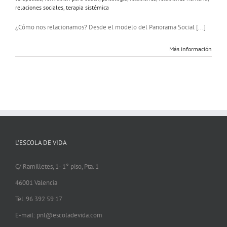
relaciones sociales
,
terapia sistémica
¿Cómo nos relacionamos? Desde el modelo del Panorama Social [...]
Más información
L’ESCOLA DE VIDA
C/ Ramilletes, 1- 1° piso, Pta. 1
46001 Valencia
Tel. 96 392 59 17
E-mail: pnl@escoladevida.com