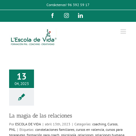
Saltar
Contáctenos! 96 392 59 17
al
contenido
Facebook
Instagram
LinkedIn
13
04, 2023
La magia de las relaciones
Por
ESCOLA DE VIDA
|
abril 13th, 2023
|
Categorías:
coaching
,
Cursos
,
PNL
|
Etiquetas:
constelaciones familiares
,
cursos en valencia
,
cursos para
terapeutas
,
formación para coach
,
psicología
,
relaciones
,
relaciones humana
,