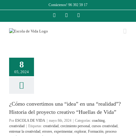
Saltar
Contáctenos! 96 392 59 17
al
contenido
Facebook
Instagram
LinkedIn
8
05, 2024
¿Cómo convertimos una “idea” en una “realidad”?
Historia del proyecto creativo “Huellas de Vida”
Por
ESCOLA DE VIDA
|
mayo 8th, 2024
|
Categorías:
coaching
,
creatividad
|
Etiquetas:
creatividad
,
crecimiento personal
,
cursos creatividad
,
entrenar la creatividad
,
errores
,
experimentar
,
explorar
,
Formación
,
proceso