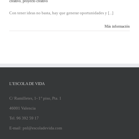
creativo
,
proyecto creativo
Con tener ideas no basta, hay que generar oportunidades y [...]
Más información
L’ESCOLA DE VIDA
C/ Ramilletes, 1- 1° piso, Pta. 1
46001 Valencia
Tel. 96 392 59 17
E-mail: pnl@escoladevida.com