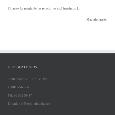
El curso La magia de las relaciones está inspirado [...]
Más información
L’ESCOLA DE VIDA
C/ Ramilletes, 1- 1° piso, Pta. 1
46001 Valencia
Tel. 96 392 59 17
E-mail: pnl@escoladevida.com