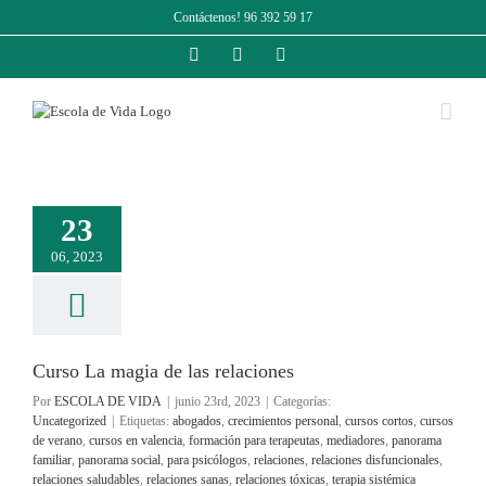
Saltar
Contáctenos! 96 392 59 17
al
contenido
Facebook
Instagram
LinkedIn
23
06, 2023
Curso La magia de las relaciones
Por
ESCOLA DE VIDA
|
junio 23rd, 2023
|
Categorías:
Uncategorized
|
Etiquetas:
abogados
,
crecimientos personal
,
cursos cortos
,
cursos
de verano
,
cursos en valencia
,
formación para terapeutas
,
mediadores
,
panorama
familiar
,
panorama social
,
para psicólogos
,
relaciones
,
relaciones disfuncionales
,
relaciones saludables
,
relaciones sanas
,
relaciones tóxicas
,
terapia sistémica