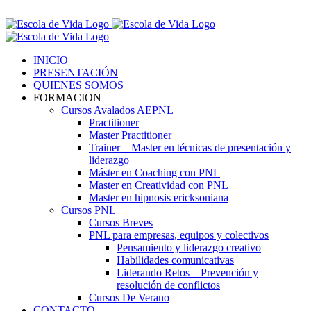
Saltar
Contáctenos! 96 392 59 17
al
Facebook
Instagram
LinkedIn
contenido
INICIO
PRESENTACIÓN
QUIENES SOMOS
FORMACION
Cursos Avalados AEPNL
Practitioner
Master Practitioner
Trainer – Master en técnicas de presentación y
liderazgo
Máster en Coaching con PNL
Master en Creatividad con PNL
Master en hipnosis ericksoniana
Cursos PNL
Cursos Breves
PNL para empresas, equipos y colectivos
Pensamiento y liderazgo creativo
Habilidades comunicativas
Liderando Retos – Prevención y
resolución de conflictos
Cursos De Verano
CONTACTO