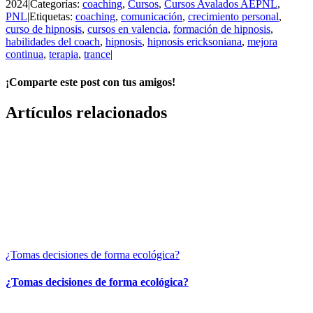
2024
|
Categorías:
coaching
,
Cursos
,
Cursos Avalados AEPNL
,
PNL
|
Etiquetas:
coaching
,
comunicación
,
crecimiento personal
,
curso de hipnosis
,
cursos en valencia
,
formación de hipnosis
,
habilidades del coach
,
hipnosis
,
hipnosis ericksoniana
,
mejora
continua
,
terapia
,
trance
|
¡Comparte este post con tus amigos!
Facebook
X
WhatsApp
Correo
Artículos relacionados
electrónico
¿Tomas decisiones de forma ecológica?
¿Tomas decisiones de forma ecológica?