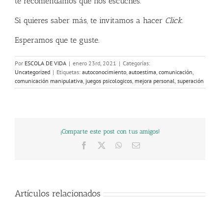
te recomendamos que nos escuches.
Si quieres saber más, te invitamos a hacer
Click.
Esperamos que te guste.
Por
ESCOLA DE VIDA
|
enero 23rd, 2021
|
Categorías:
Uncategorized
|
Etiquetas:
autoconocimiento
,
autoestima
,
comunicación
,
comunicación manipulativa
,
juegos psicologicos
,
mejora personal
,
superación
¡Comparte este post con tus amigos!
Facebook
X
WhatsApp
Correo
electrónico
Artículos relacionados
Un