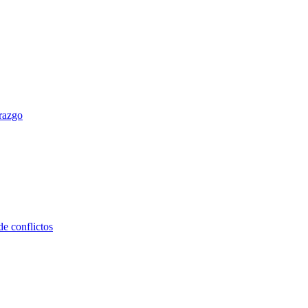
erazgo
e conflictos