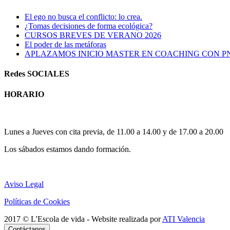
El ego no busca el conflicto: lo crea.
¿Tomas decisiones de forma ecológica?
CURSOS BREVES DE VERANO 2026
El poder de las metáforas
APLAZAMOS INICIO MASTER EN COACHING CON P
Redes SOCIALES
HORARIO
Horario atención al publico:
Lunes a Jueves con cita previa, de 11.00 a 14.00 y de 17.00 a 20.00
Los sábados estamos dando formación.
Aviso Legal
Políticas de Cookies
2017 © L'Escola de vida - Website realizada por
ATI Valencia
Facebook
Instagram
LinkedIn
Contáctanos