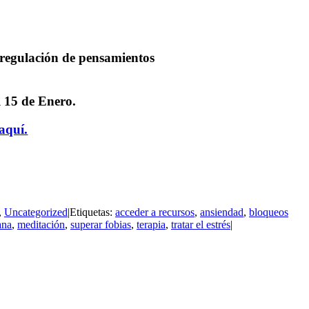
rregulación de pensamientos
el 15 de Enero.
 aquí.
,
Uncategorized
|
Etiquetas:
acceder a recursos
,
ansiendad
,
bloqueos
ana
,
meditación
,
superar fobias
,
terapia
,
tratar el estrés
|