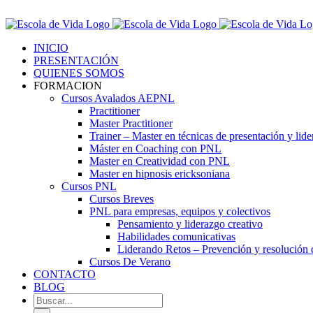
Saltar
Contáctenos! 96 392 59 17
al
Facebook
Instagram
LinkedIn
contenido
INICIO
PRESENTACIÓN
QUIENES SOMOS
FORMACION
Cursos Avalados AEPNL
Practitioner
Master Practitioner
Trainer – Master en técnicas de presentación y lid
Máster en Coaching con PNL
Master en Creatividad con PNL
Master en hipnosis ericksoniana
Cursos PNL
Cursos Breves
PNL para empresas, equipos y colectivos
Pensamiento y liderazgo creativo
Habilidades comunicativas
Liderando Retos – Prevención y resolución d
Cursos De Verano
CONTACTO
BLOG
Buscar: