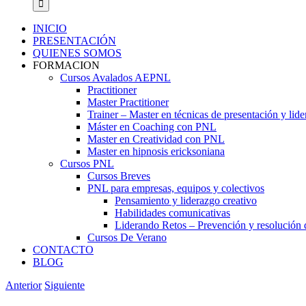
INICIO
PRESENTACIÓN
QUIENES SOMOS
FORMACION
Cursos Avalados AEPNL
Practitioner
Master Practitioner
Trainer – Master en técnicas de presentación y lid
Máster en Coaching con PNL
Master en Creatividad con PNL
Master en hipnosis ericksoniana
Cursos PNL
Cursos Breves
PNL para empresas, equipos y colectivos
Pensamiento y liderazgo creativo
Habilidades comunicativas
Liderando Retos – Prevención y resolución d
Cursos De Verano
CONTACTO
BLOG
Anterior
Siguiente