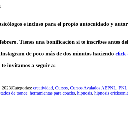
s
sicólogos e incluso para el propio autocuidado y auto
e febrero. Tienes una bonificación si te inscribes antes d
de Instagram de poco más de dos minutos haciendo
click
 te invitamos a seguir a:
, 2023
|
Categorías:
creatividad
,
Cursos
,
Cursos Avalados AEPNL
,
PNL
stados de trance
,
herramientas para coachs
,
hipnosis
,
hipnosis ericksoni