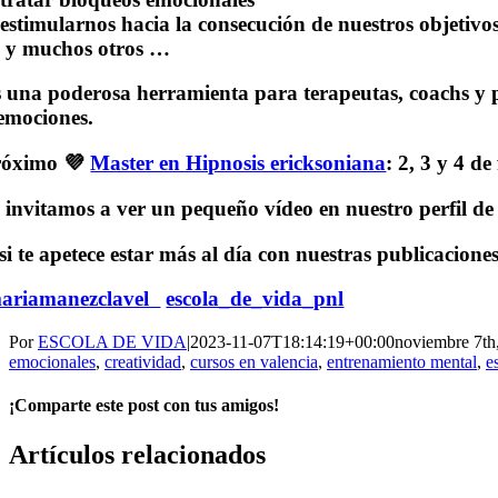
️estimularnos hacia la consecución de nuestros objetivo
️ y muchos otros …
 una poderosa herramienta para terapeutas, coachs y p
emociones.
róximo 💜
Master en Hipnosis ericksoniana
: 2, 3 y 4 d
 invitamos a ver un pequeño vídeo en nuestro perfil 
si te apetece estar más al día con nuestras publicaciones
ariamanezclavel
escola_de_vida_pnl
Por
ESCOLA DE VIDA
|
2023-11-07T18:14:19+00:00
noviembre 7th
emocionales
,
creatividad
,
cursos en valencia
,
entrenamiento mental
,
e
¡Comparte este post con tus amigos!
Facebook
X
WhatsApp
Correo
Artículos relacionados
electrónico