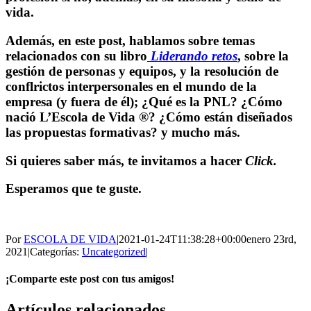
vida.
Además, en este post, hablamos sobre temas
relacionados con su libro
Liderando retos
,
sobre la
gestión de personas y equipos, y la resolución de
conflrictos interpersonales en el mundo de la
empresa (y fuera de él); ¿Qué es la PNL? ¿Cómo
nació L’Escola de Vida ®? ¿Cómo están diseñados
las propuestas formativas? y mucho más.
Si quieres saber más, te invitamos a hacer
Click.
Esperamos que te guste.
Por
ESCOLA DE VIDA
|
2021-01-24T11:38:28+00:00
enero 23rd,
2021
|
Categorías:
Uncategorized
|
¡Comparte este post con tus amigos!
Facebook
X
WhatsApp
Correo
Artículos relacionados