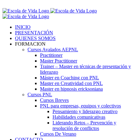
Saltar
Contáctenos! 96 392 59 17
al
Facebook
Instagram
LinkedIn
contenido
INICIO
PRESENTACIÓN
QUIENES SOMOS
FORMACION
Cursos Avalados AEPNL
Practitioner
Master Practitioner
Trainer – Master en técnicas de presentación y
liderazgo
Máster en Coaching con PNL
Master en Creatividad con PNL
Master en hipnosis ericksoniana
Cursos PNL
Cursos Breves
PNL para empresas, equipos y colectivos
Pensamiento y liderazgo creativo
Habilidades comunicativas
Liderando Retos – Prevención y
resolución de conflictos
Cursos De Verano
CONTACTO