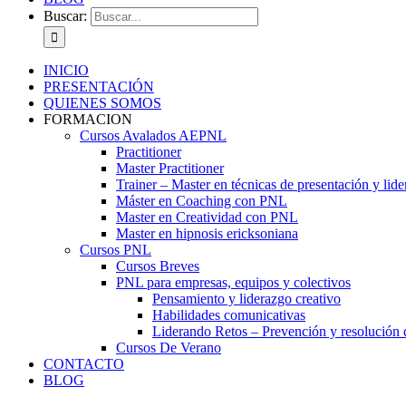
Buscar:
INICIO
PRESENTACIÓN
QUIENES SOMOS
FORMACION
Cursos Avalados AEPNL
Practitioner
Master Practitioner
Trainer – Master en técnicas de presentación y lid
Máster en Coaching con PNL
Master en Creatividad con PNL
Master en hipnosis ericksoniana
Cursos PNL
Cursos Breves
PNL para empresas, equipos y colectivos
Pensamiento y liderazgo creativo
Habilidades comunicativas
Liderando Retos – Prevención y resolución d
Cursos De Verano
CONTACTO
BLOG