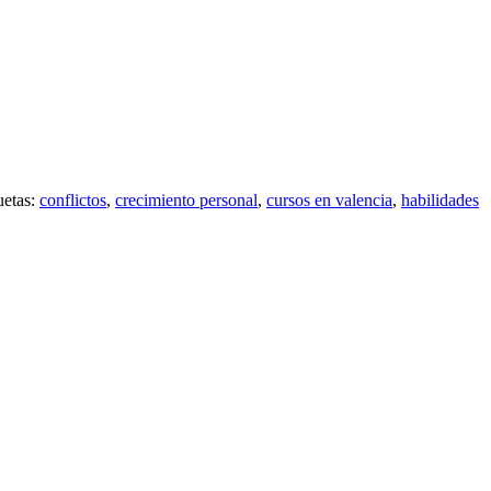
uetas:
conflictos
,
crecimiento personal
,
cursos en valencia
,
habilidades