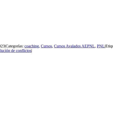
023
|
Categorías:
coaching
,
Cursos
,
Cursos Avalados AEPNL
,
PNL
|
Etiq
lución de conflictos
|