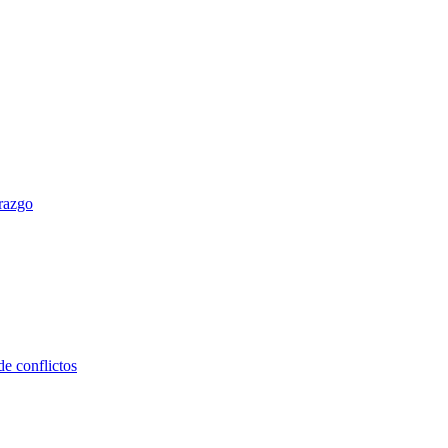
erazgo
e conflictos