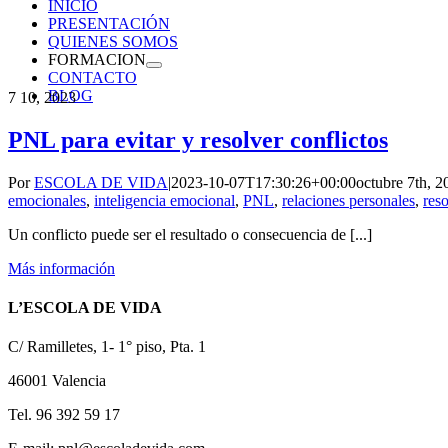
INICIO
PRESENTACIÓN
QUIENES SOMOS
FORMACION
CONTACTO
BLOG
7
10, 2023
PNL para evitar y resolver conflictos
Por
ESCOLA DE VIDA
|
2023-10-07T17:30:26+00:00
octubre 7th, 2
emocionales
,
inteligencia emocional
,
PNL
,
relaciones personales
,
reso
Un conflicto puede ser el resultado o consecuencia de [...]
Más información
L’ESCOLA DE VIDA
C/ Ramilletes, 1- 1° piso, Pta. 1
46001 Valencia
Tel. 96 392 59 17