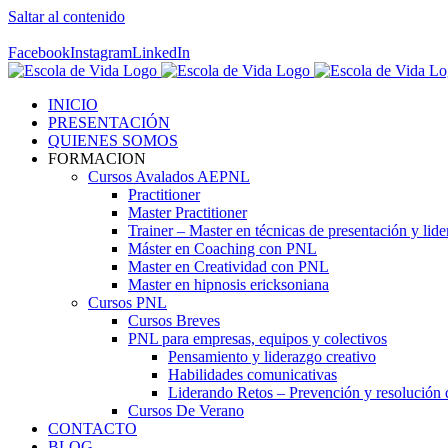
Saltar al contenido
Contáctenos! 96 392 59 17
Facebook
Instagram
LinkedIn
INICIO
PRESENTACIÓN
QUIENES SOMOS
FORMACION
Cursos Avalados AEPNL
Practitioner
Master Practitioner
Trainer – Master en técnicas de presentación y lid
Máster en Coaching con PNL
Master en Creatividad con PNL
Master en hipnosis ericksoniana
Cursos PNL
Cursos Breves
PNL para empresas, equipos y colectivos
Pensamiento y liderazgo creativo
Habilidades comunicativas
Liderando Retos – Prevención y resolución d
Cursos De Verano
CONTACTO
BLOG