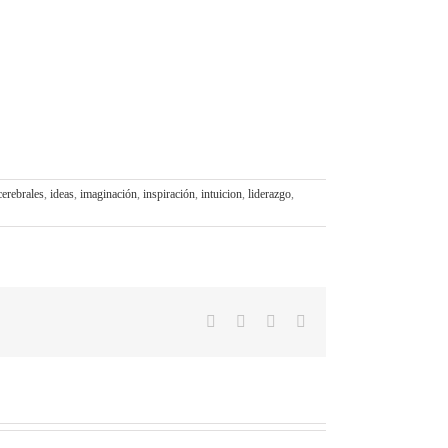
cerebrales
,
ideas
,
imaginación
,
inspiración
,
intuicion
,
liderazgo
,
Facebook
X
WhatsApp
Correo
electrónico