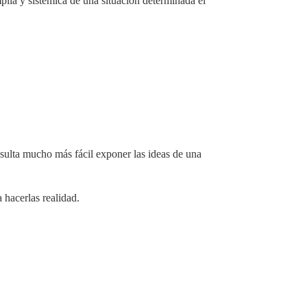
lia y sistémica de una situación determinada el
sulta mucho más fácil exponer las ideas de una
 hacerlas realidad.