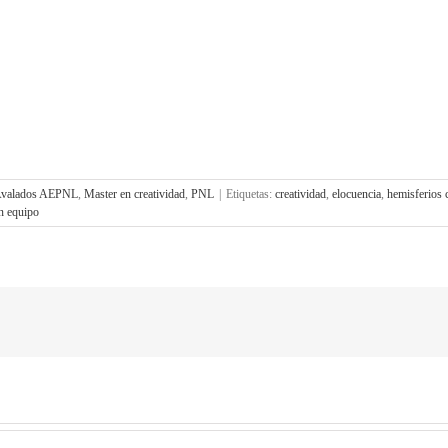
Avalados AEPNL
,
Master en creatividad
,
PNL
|
Etiquetas:
creatividad
,
elocuencia
,
hemisferios 
en equipo