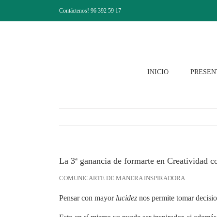
Saltar
Contáctenos! 96 392 59 17
al
contenido
INICIO
PRESEN
La 3ª ganancia de formarte en Creatividad 
COMUNICARTE DE MANERA INSPIRADORA
Pensar con mayor
lucidez
nos permite tomar decisio