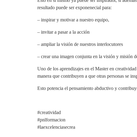
Esto en sí mismo ya puede ser inspirador, si adem
resultado puede ser exponenecial p
ara:
– inspirar y motivar a nuestro equipo,
– invitar a pasar a la acción
– ampliar la visión de nuestros interlocutores
– crear una imagen conjunta en la visión y misión 
Uno de los aprendizajes en el
Master en creativida
manera que contribuyen a que otras personas se ins
Esto potencia el pensamiento abductivo y contribuye
#creatividad
#pnlformacion
#laexcelenciasecrea