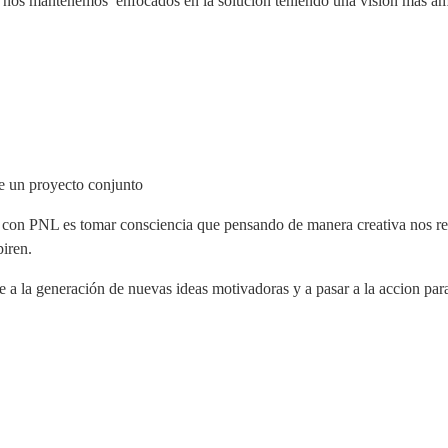
ás nos mantenemos
enfocados en la solución teniendo una visión más amp
de un proyecto conjunto
d con PNL
es tomar consciencia que pensando de manera creativa nos re
piren.
 a la generación de nuevas ideas motivadoras y a pasar a la accion para