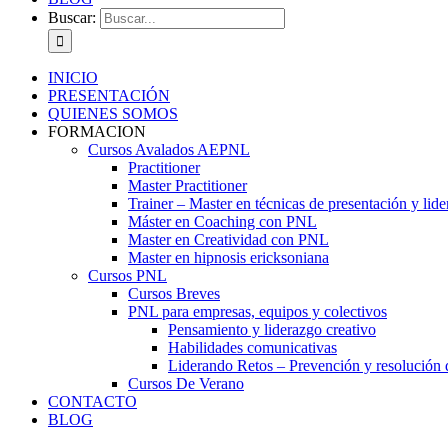
Buscar:
INICIO
PRESENTACIÓN
QUIENES SOMOS
FORMACION
Cursos Avalados AEPNL
Practitioner
Master Practitioner
Trainer – Master en técnicas de presentación y lid
Máster en Coaching con PNL
Master en Creatividad con PNL
Master en hipnosis ericksoniana
Cursos PNL
Cursos Breves
PNL para empresas, equipos y colectivos
Pensamiento y liderazgo creativo
Habilidades comunicativas
Liderando Retos – Prevención y resolución d
Cursos De Verano
CONTACTO
BLOG