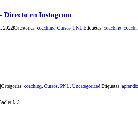
– Directo en Instagram
h, 2022
|
Categorías:
coaching
,
Cursos
,
PNL
|
Etiquetas:
coaching
,
coachi
|
Categorías:
coaching
,
Cursos
,
PNL
,
Uncategorized
|
Etiquetas:
aprendiz
dler [...]