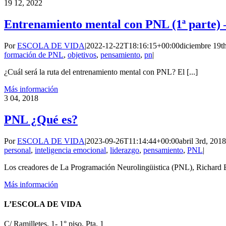
19
12, 2022
Entrenamiento mental con PNL (1ª parte) 
Por
ESCOLA DE VIDA
|
2022-12-22T18:16:15+00:00
diciembre 19t
formación de PNL
,
objetivos
,
pensamiento
,
pn
|
¿Cuál será la ruta del entrenamiento mental con PNL? El [...]
Más información
3
04, 2018
PNL ¿Qué es?
Por
ESCOLA DE VIDA
|
2023-09-26T11:14:44+00:00
abril 3rd, 2018
personal
,
inteligencia emocional
,
liderazgo
,
pensamiento
,
PNL
|
Los creadores de La Programación Neurolingüistica (PNL), Richard Ba
Más información
L’ESCOLA DE VIDA
C/ Ramilletes, 1- 1° piso, Pta. 1