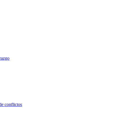
erazgo
e conflictos