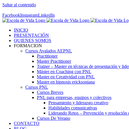
Saltar al contenido
Contáctenos! 96 392 59 17
Facebook
Instagram
LinkedIn
INICIO
PRESENTACIÓN
QUIENES SOMOS
FORMACION
Cursos Avalados AEPNL
Practitioner
Master Practitioner
Trainer – Master en técnicas de presentación y lid
Máster en Coaching con PNL
Master en Creatividad con PNL
Master en hipnosis ericksoniana
Cursos PNL
Cursos Breves
PNL para empresas, equipos y colectivos
Pensamiento y liderazgo creativo
Habilidades comunicativas
Liderando Retos – Prevención y resolución d
Cursos De Verano
CONTACTO
BLOG