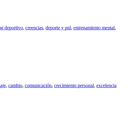
ng deportivo
,
creencias
,
deporte y pnl
,
entrenamiento mental
,
aje
,
cambio
,
comunicación
,
crecimiento personal
,
excelencia